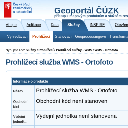
Geoportál ČÚZK
přístup k mapovým produktům a službám res
Vítejte
Aplikace
Data
Služby
INSPIRE
Otevřen
Vyhledávací
Prohlížecí
Stahovací
Geoprocessingové
Transforma
Nyní jste zde:
Služby / Prohlížecí / Prohlížecí služby - WMS / WMS - Ortofoto
Prohlížecí služba WMS - Ortofoto
Informace o produktu
Prohlížecí služba WMS - Ortofoto
Název
Obchodní kód není stanoven
Obchodní
kód
Výdejní jednotka není stanovena
Výdejní
jednotka