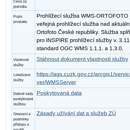
Cena za
jednotku
Prohlížecí služba WMS-ORTOFOTO j
Popis
produktu
veřejná prohlížecí služba nad aktuáln
Ortofoto České republiky. Služba sp
pro INSPIRE prohlížecí služby v. 3.1
standard OGC WMS 1.1.1. a 1.3.0.
Stáhnout dokument vlastnosti služby
Vlastnosti
služby
https://ags.cuzk.gov.cz/arcgis1/se
Lokalizace
služby
ver/WMSServer
Poskytovaná data
Datové sady
poskytované
službou
Zásady užívání dat a služeb ZÚ
Omezení a
podmínky
přístupu a
použití