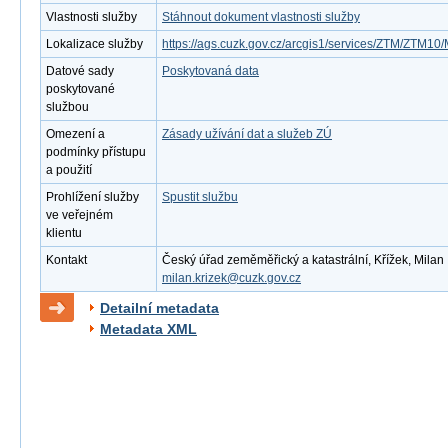
Vlastnosti služby
Stáhnout dokument vlastnosti služby
Lokalizace služby
https://ags.cuzk.gov.cz/arcgis1/services/ZTM/ZTM
Datové sady
Poskytovaná data
poskytované
službou
Omezení a
Zásady užívání dat a služeb ZÚ
podmínky přístupu
a použití
Prohlížení služby
Spustit službu
ve veřejném
klientu
Kontakt
Český úřad zeměměřický a katastrální, Křížek, Milan ,
milan.krizek@cuzk.gov.cz
Detailní metadata
Metadata XML