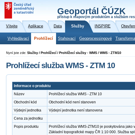
Geoportál ČÚZK
přístup k mapovým produktům a službám res
Vítejte
Aplikace
Data
Služby
INSPIRE
Otevřen
Vyhledávací
Prohlížecí
Stahovací
Geoprocessingové
Transforma
Nyní jste zde:
Služby / Prohlížecí / Prohlížecí služby - WMS / WMS - ZTM10
Prohlížecí služba WMS - ZTM 10
Informace o produktu
Název
Prohlížecí služba WMS - ZTM 10
Obchodní kód
Obchodní kód není stanoven
Výdejní jednotka
Výdejní jednotka není stanovena
Cena za jednotku
Popis produktu
Prohlížecí služba WMS-ZTM10 je poskytována jako ve
Základní topografické mapy ČR 1:10 000. Služba sp