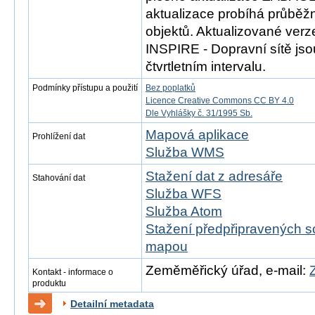
aktualizace probíhá průběž
objektů. Aktualizované ver
INSPIRE - Dopravní sítě js
čtvrtletním intervalu.
Podmínky přístupu a použití
Bez poplatků
Licence Creative Commons CC BY 4.0
Dle Vyhlášky č. 31/1995 Sb.
Mapová aplikace
Prohlížení dat
Služba WMS
Stažení dat z adresáře
Stahování dat
Služba WFS
Služba Atom
Stažení předpřipravených s
mapou
Zeměměřický úřad, e-mail:
Kontakt - informace o
produktu
Detailní metadata