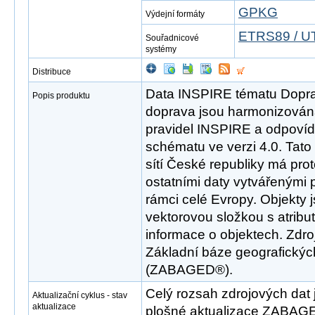
GPKG
Výdejní formáty
ETRS89 / U
Souřadnicové
systémy
Distribuce
Data INSPIRE tématu Dopravn
Popis produktu
doprava jsou harmonizován
pravidel INSPIRE a odpovíd
schématu ve verzi 4.0. Tat
sítí České republiky má pro
ostatními daty vytvářenými 
rámci celé Evropy. Objekty 
vektorovou složkou s atribut
informace o objektech. Zdr
Základní báze geografickýc
(ZABAGED®).
Celý rozsah zdrojových dat 
Aktualizační cyklus - stav
aktualizace
plošné aktualizace ZABAGE