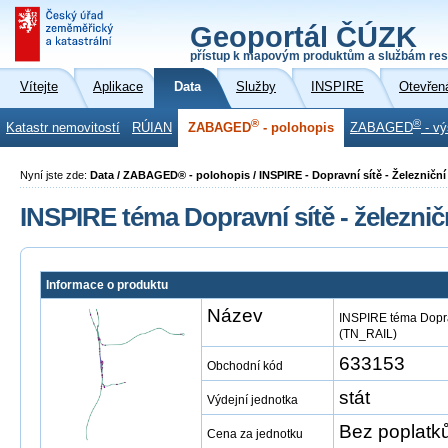
Geoportál ČÚZK
přístup k mapovým produktům a službám res
Vítejte
Aplikace
Data
Služby
INSPIRE
Otevřen
®
®
Katastr nemovitostí
RÚIAN
ZABAGED
- polohopis
ZABAGED
- vý
Nyní jste zde:
Data / ZABAGED® - polohopis / INSPIRE - Dopravní sítě - Železničn
INSPIRE téma Dopravní sítě - železni
Informace o produktu
Název
INSPIRE téma Doprav
(TN_RAIL)
633153
Obchodní kód
stát
Výdejní jednotka
Bez poplatk
Cena za jednotku