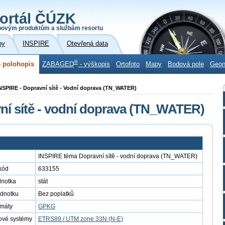
ortál ČÚZK
povým produktům a službám resortu
by
INSPIRE
Otevřená data
®
 polohopis
ZABAGED
- výškopis
Ortofoto
Mapy
Bodová pole
Geo
NSPIRE - Dopravní sítě - Vodní doprava (TN_WATER)
ní sítě - vodní doprava (TN_WATER)
INSPIRE téma Dopravní sítě - vodní doprava (TN_WATER)
kód
633155
dnotka
stát
ednotku
Bez poplatků
rmáty
GPKG
ové systémy
ETRS89 / UTM zone 33N (N-E)