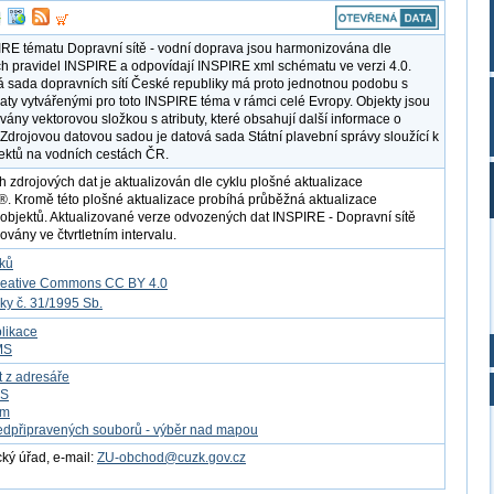
RE tématu Dopravní sítě - vodní doprava jsou harmonizována dle
h pravidel INSPIRE a odpovídají INSPIRE xml schématu ve verzi 4.0.
á sada dopravních sítí České republiky má proto jednotnou podobu s
daty vytvářenými pro toto INSPIRE téma v rámci celé Evropy. Objekty jsou
vány vektorovou složkou s atributy, které obsahují další informace o
 Zdrojovou datovou sadou je datová sada Státní plavební správy sloužící k
ektů na vodních cestách ČR.
h zdrojových dat je aktualizován dle cyklu plošné aktualizace
Kromě této plošné aktualizace probíhá průběžná aktualizace
objektů. Aktualizované verze odvozených dat INSPIRE - Dopravní sítě
ovány ve čtvrtletním intervalu.
tků
reative Commons CC BY 4.0
ky č. 31/1995 Sb.
likace
MS
t z adresáře
FS
om
edpřipravených souborů - výběr nad mapou
ý úřad, e-mail:
ZU-obchod@cuzk.gov.cz