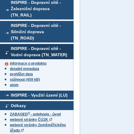
INSPIRE - Dopravní sítě -
Železniční doprava
(TN_RAIL)
INSPIRE - Dopravní sítě -
Silniční doprava
(TN_ROAD)
INSPIRE - Dopravní sítě -
Vodní doprava (TN_WATER)
informace o produktu
detailní metadata
prohlížet data
stáhnout (459 kB)
atom
INSPIRE - Využití území (LU)
Odkazy
®
ZABAGED
- polohopis - úvod
webové stránky ČÚZK
webové stránky Zeměměřického
úřadu