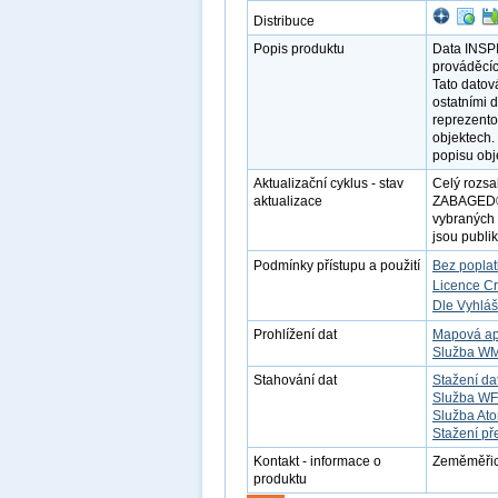
Distribuce
Popis produktu
Data INSPI
prováděcíc
Tato datov
ostatními 
reprezento
objektech.
popisu obj
Aktualizační cyklus - stav
Celý rozsa
aktualizace
ZABAGED®. 
vybraných 
jsou publik
Podmínky přístupu a použití
Bez popla
Licence C
Dle Vyhláš
Prohlížení dat
Mapová ap
Služba W
Stahování dat
Stažení da
Služba W
Služba At
Stažení př
Kontakt - informace o
Zeměměřick
produktu