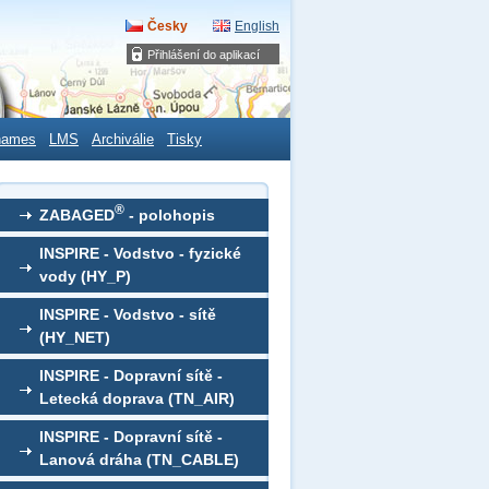
Česky
English
Přihlášení do aplikací
names
LMS
Archiválie
Tisky
®
ZABAGED
- polohopis
INSPIRE - Vodstvo - fyzické
vody (HY_P)
INSPIRE - Vodstvo - sítě
(HY_NET)
INSPIRE - Dopravní sítě -
Letecká doprava (TN_AIR)
INSPIRE - Dopravní sítě -
Lanová dráha (TN_CABLE)