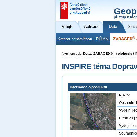
Geop
přístup k ma
Vítejte
Aplikace
Data
Služ
®
Katastr nemovitostí
RÚIAN
ZABAGED
-
Nyní jste zde:
Data / ZABAGED® - polohopis / I
INSPIRE téma Doprav
Informace o produktu
Název
Obchodní 
Výdejní je
Cena za j
Výdejní fo
Souřadnic