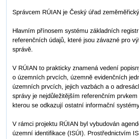
Správcem RÚIAN je Český úřad zeměměřický 
Hlavním přínosem systému základních registr
referenčních údajů, které jsou závazné pro v
správě.
V RÚIAN to prakticky znamená vedení popisný
o územních prvcích, územně evidenčních jed
územních prvcích, jejich vazbách a o adresác
správy je nejdůležitějším referenčním prvke
kterou se odkazují ostatní informační systémy
V rámci projektu RÚIAN byl vybudován agend
územní identifikace (ISÚI). Prostřednictvím I