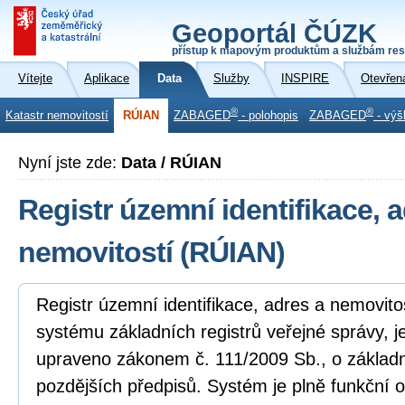
Geoportál ČÚZK
přístup k mapovým produktům a službám res
Vítejte
Aplikace
Data
Služby
INSPIRE
Otevřen
®
®
Katastr nemovitostí
RÚIAN
ZABAGED
- polohopis
ZABAGED
- výš
Nyní jste zde:
Data / RÚIAN
Registr územní identifikace, 
nemovitostí (RÚIAN)
Registr územní identifikace, adres a nemovito
systému základních registrů veřejné správy, j
upraveno zákonem č. 111/2009 Sb., o základní
pozdějších předpisů. Systém je plně funkční o