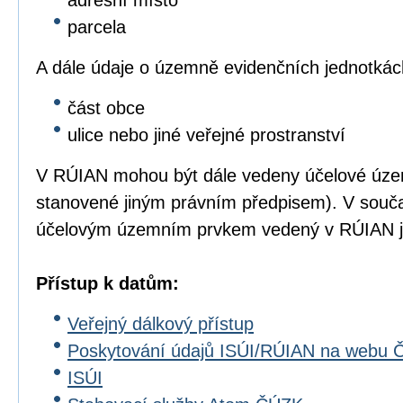
adresní místo
parcela
A dále údaje o územně evidenčních jednotkác
část obce
ulice nebo jiné veřejné prostranství
V RÚIAN mohou být dále vedeny účelové úze
stanovené jiným právním předpisem). V souč
účelovým územním prvkem vedený v RÚIAN js
Přístup k datům:
Veřejný dálkový přístup
Poskytování údajů ISÚI/RÚIAN na webu
ISÚI