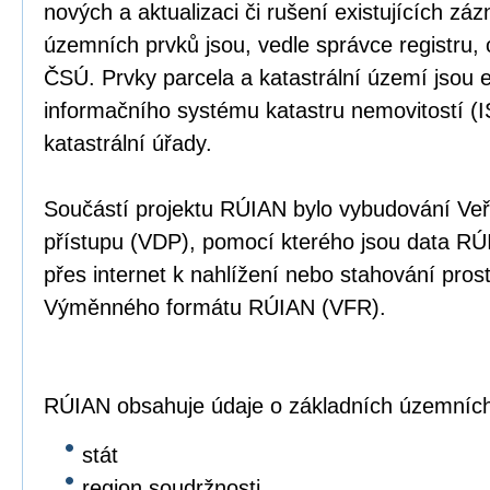
nových a aktualizaci či rušení existujících z
územních prvků jsou, vedle správce registru,
ČSÚ. Prvky parcela a katastrální území jsou 
informačního systému katastru nemovitostí (I
katastrální úřady.
Součástí projektu RÚIAN bylo vybudování Ve
přístupu (VDP), pomocí kterého jsou data RÚI
přes internet k nahlížení nebo stahování prost
Výměnného formátu RÚIAN (VFR).
RÚIAN obsahuje údaje o základních územních
stát
region soudržnosti