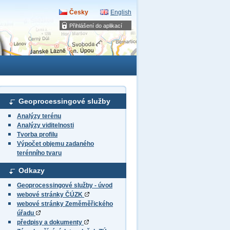
Česky
English
Přihlášení do aplikací
Geoprocessingové služby
Analýzy terénu
Analýzy viditelnosti
Tvorba profilu
Výpočet objemu zadaného
terénního tvaru
Odkazy
Geoprocessingové služby - úvod
webové stránky ČÚZK
webové stránky Zeměměřického
úřadu
předpisy a dokumenty