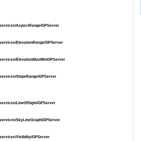
st/services/AspectRange/GPServer
t/services/ElevationRange/GPServer
st/services/ElevationMaxMin/GPServer
st/services/SlopeRange/GPServer
t/services/LineOfSight/GPServer
st/services/SkyLineGraph/GPServer
/services/Visibility/GPServer