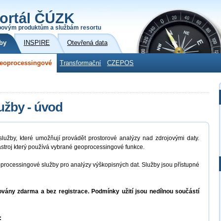
ortál ČÚZK
povým produktům a službám resortu
by
INSPIRE
Otevřená data
eoprocessingové
Transformační
CZEPOS
užby - úvod
užby, které umožňují provádět prostorové analýzy nad zdrojovými daty.
stroj který používá vybrané geoprocessingové funkce.
rocessingové služby pro analýzy výškopisných dat. Služby jsou přístupné
vány zdarma a bez registrace. Podmínky užití jsou nedílnou součástí
: