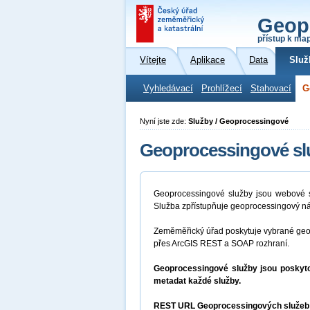
Geop
přístup k ma
Vítejte
Aplikace
Data
Služ
Vyhledávací
Prohlížecí
Stahovací
G
Nyní jste zde:
Služby / Geoprocessingové
Geoprocessingové sl
Geoprocessingové služby jsou webové sl
Služba zpřístupňuje geoprocessingový ná
Zeměměřický úřad poskytuje vybrané geop
přes ArcGIS REST a SOAP rozhraní.
Geoprocessingové služby jsou poskyto
metadat každé služby.
REST URL Geoprocessingových služeb