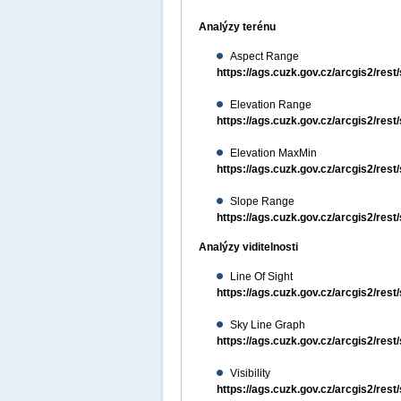
Analýzy terénu
Aspect Range
https://ags.cuzk.gov.cz/arcgis2/re
Elevation Range
https://ags.cuzk.gov.cz/arcgis2/res
Elevation MaxMin
https://ags.cuzk.gov.cz/arcgis2/re
Slope Range
https://ags.cuzk.gov.cz/arcgis2/re
Analýzy viditelnosti
Line Of Sight
https://ags.cuzk.gov.cz/arcgis2/res
Sky Line Graph
https://ags.cuzk.gov.cz/arcgis2/re
Visibility
https://ags.cuzk.gov.cz/arcgis2/rest