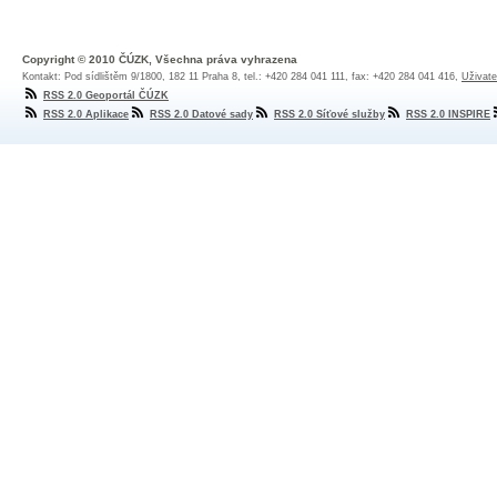
Copyright © 2010 ČÚZK, Všechna práva vyhrazena
Kontakt: Pod sídlištěm 9/1800, 182 11 Praha 8, tel.: +420 284 041 111, fax: +420 284 041 416,
Uživate
RSS 2.0 Geoportál ČÚZK
RSS 2.0 Aplikace
RSS 2.0 Datové sady
RSS 2.0 Síťové služby
RSS 2.0 INSPIRE