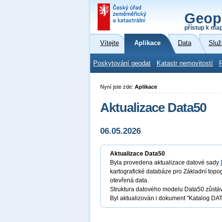
Geop
přístup k ma
Vítejte
Aplikace
Data
Služ
Poskytování geodat
Katastr nemovitostí
Nyní jste zde:
Aplikace
Aktualizace Data50
06.05.2026
Aktualizace Data50
Byla provedena aktualizace datové sady
kartografické databáze pro Základní topo
otevřená data.
Struktura datového modelu Data50 zůstává
Byl aktualizován i dokument "Katalog DATA