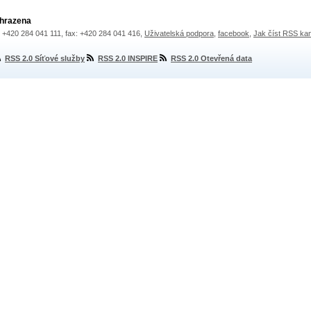
yhrazena
.: +420 284 041 111, fax: +420 284 041 416,
Uživatelská podpora
,
facebook
,
Jak číst RSS ka
RSS 2.0 Síťové služby
RSS 2.0 INSPIRE
RSS 2.0 Otevřená data