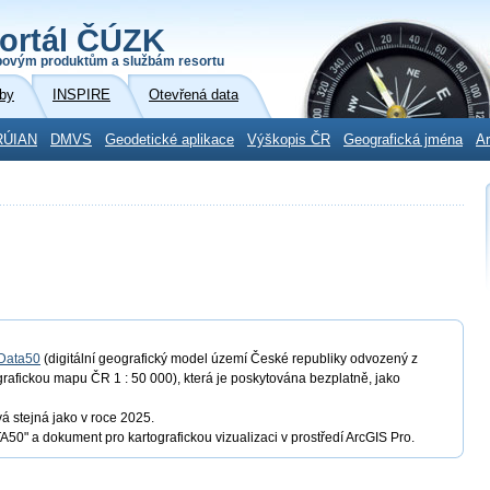
ortál ČÚZK
povým produktům a službám resortu
by
INSPIRE
Otevřená data
RÚIAN
DMVS
Geodetické aplikace
Výškopis ČR
Geografická jména
Ar
Data50
(digitální geografický model území České republiky odvozený z
grafickou mapu ČR 1 : 50 000), která je poskytována bezplatně, jako
 stejná jako v roce 2025.
50" a dokument pro kartografickou vizualizaci v prostředí ArcGIS Pro.