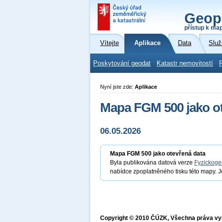
Geop
přístup k ma
Vítejte
Aplikace
Data
Služ
Poskytování geodat
Katastr nemovitostí
Nyní jste zde:
Aplikace
Mapa FGM 500 jako ot
06.05.2026
Mapa FGM 500 jako otevřená data
Byla publikována datová verze
Fyzickoge
nabídce zpoplatněného tisku této mapy. J
Copyright © 2010 ČÚZK, Všechna práva v