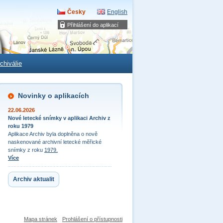
Česky
English
Přihlášení do aplikací
chiválie
Novinky o aplikacích
22.06.2026
Nové letecké snímky v aplikaci Archiv z
roku 1979
Aplikace Archiv byla doplněna o nově
naskenované archivní letecké měřické
snímky z roku
1979.
Více
Archiv aktualit
Mapa stránek
Prohlášení o přístupnosti