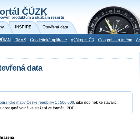
ortál ČÚZK
povým produktům a službám resortu
by
INSPIRE
Otevřená data
RÚIAN
DMVS
Geodetické aplikace
Výškopis ČR
Geografická jména
Ar
evřená data
ografické mapy České republiky 1 : 500 000
, jako doplněk ke stavající
e dostupná volně ke stažení ve formátu PDF.
yhrazena