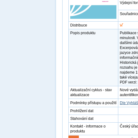
Výdejní fo
Souřadnic
Distribuce
Popis produktu
Publikace 
minulosti.
dalšími úd
Excerpová
jazyce zdr
informační
Historická
rozsahu je
najdeme 1
také vícej
PDF verzi:
Aktualizační cyklus - stav
Nové vydá
aktualizace
autentifiko
Podmínky přístupu a použití
Dle Vyhláš
Prohlížení dat
Stahování dat
Kontakt - informace o
Český úřad
produktu