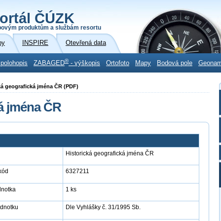
ortál ČÚZK
povým produktům a službám resortu
by
INSPIRE
Otevřená data
®
 polohopis
ZABAGED
- výškopis
Ortofoto
Mapy
Bodová pole
Geona
ická geografická jména ČR (PDF)
ká jména ČR
Historická geografická jména ČR
kód
6327211
dnotka
1 ks
ednotku
Dle Vyhlášky č. 31/1995 Sb.