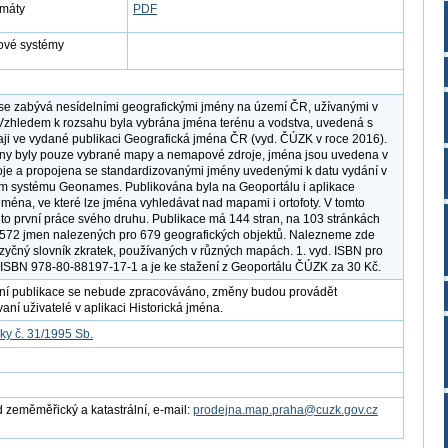
rmáty
PDF
ové systémy
se zabývá nesídelními geografickými jmény na území ČR, užívanými v
 Vzhledem k rozsahu byla vybrána jména terénu a vodstva, uvedená s
aji ve vydané publikaci Geografická jména ČR (vyd. ČÚZK v roce 2016).
ny byly pouze vybrané mapy a nemapové zdroje, jména jsou uvedena v
oje a propojena se standardizovanými jmény uvedenými k datu vydání v
m systému Geonames. Publikována byla na Geoportálu i aplikace
 jména, ve které lze jména vyhledávat nad mapami i ortofoty. V tomto
 to první práce svého druhu. Publikace má 144 stran, na 103 stránkách
572 jmen nalezených pro 679 geografických objektů. Nalezneme zde
azyčný slovník zkratek, používaných v různých mapách. 1. vyd. ISBN pro
 ISBN 978-80-88197-17-1 a je ke stažení z Geoportálu ČÚZK za 30 Kč.
ní publikace se nebude zpracováváno, změny budou provádět
vaní uživatelé v aplikaci Historická jména.
ky č. 31/1995 Sb.
 zeměměřický a katastrální, e-mail:
prodejna.map.praha@cuzk.gov.cz