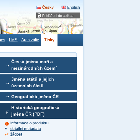
Česky
English
Přihlášení do aplikací
mes
LMS
Archiválie
Tisky
Česká jména moří a
mezinárodních území
Jména států a jejich
územních částí
Geografická jména ČR
Historická geografická
jména ČR (PDF)
informace o produktu
detailní metadata
žádost