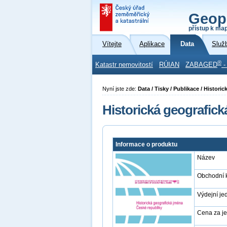
Geop
přístup k ma
Vítejte
Aplikace
Data
Služ
®
Katastr nemovitostí
RÚIAN
ZABAGED
-
Nyní jste zde:
Data / Tisky / Publikace / Histor
Historická geografic
Informace o produktu
Název
Obchodní 
Výdejní je
Cena za j