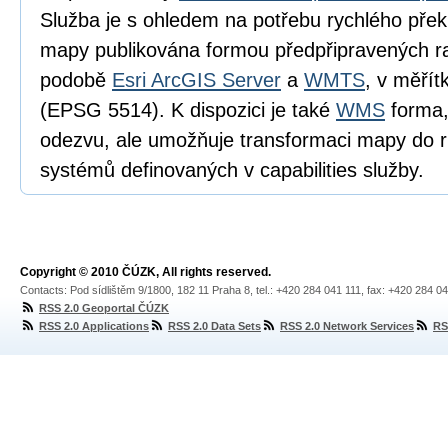
Služba je s ohledem na potřebu rychlého pře
mapy publikována formou předpřipravených ra
podobě
Esri ArcGIS Server
a
WMTS
, v měří
(EPSG 5514). K dispozici je také
WMS
forma,
odezvu, ale umožňuje transformaci mapy do 
systémů definovaných v capabilities služby.
Copyright © 2010 ČÚZK, All rights reserved.
Contacts: Pod sídlištěm 9/1800, 182 11 Praha 8, tel.: +420 284 041 111, fax: +420 284 0
RSS 2.0 Geoportal ČÚZK
RSS 2.0 Applications
RSS 2.0 Data Sets
RSS 2.0 Network Services
RS