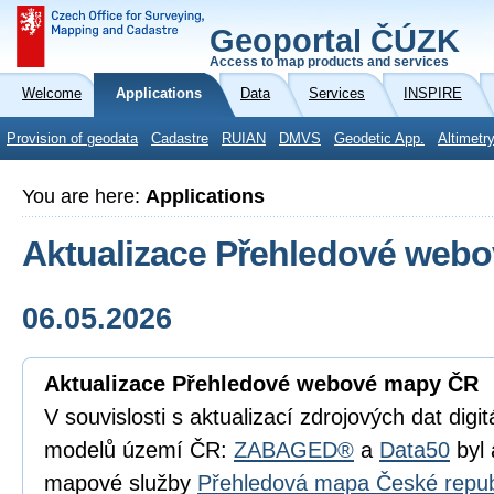
Geoportal ČÚZK
Access to map products and services
Welcome
Applications
Data
Services
INSPIRE
Provision of geodata
Cadastre
RUIAN
DMVS
Geodetic App.
Altimetr
You are here:
Applications
Aktualizace Přehledové web
06.05.2026
Aktualizace Přehledové webové mapy ČR
V souvislosti s aktualizací zdrojových dat digi
modelů území ČR:
ZABAGED®
a
Data50
byl 
mapové služby
Přehledová mapa České repub