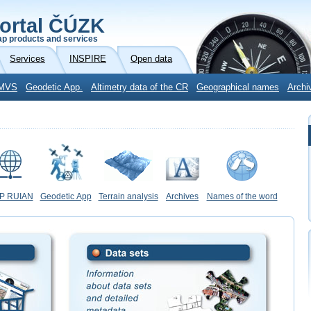
ortal ČÚZK
p products and services
Services
INSPIRE
Open data
MVS
Geodetic App.
Altimetry data of the CR
Geographical names
Archi
P RUIAN
Geodetic App
Terrain analysis
Archives
Names of the word