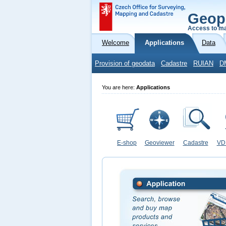
Geop
Access to ma
Welcome
Applications
Data
Provision of geodata
Cadastre
RUIAN
D
You are here:
Applications
E-shop
Geoviewer
Cadastre
VD