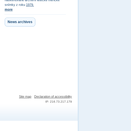
naskenované archivní letecké měřické
snímky z roku
1979.
more
News archives
Site map
Declaration of accessibility
IP: 216.73.217.179