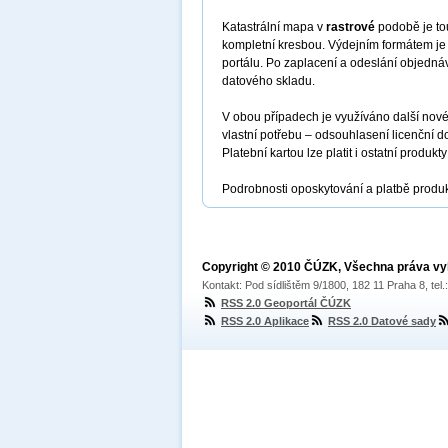
Katastrální mapa v
rastrové
podobě je to
kompletní kresbou. Výdejním formátem j
portálu. Po zaplacení a odeslání objedná
datového skladu.
V obou případech je využíváno další nové
vlastní potřebu – odsouhlasení licenční
Platební kartou lze platit i ostatní produk
Podrobnosti oposkytování a platbě produ
Copyright © 2010 ČÚZK, Všechna práva v
Kontakt: Pod sídlištěm 9/1800, 182 11 Praha 8, tel
RSS 2.0 Geoportál ČÚZK
RSS 2.0 Aplikace
RSS 2.0 Datové sady