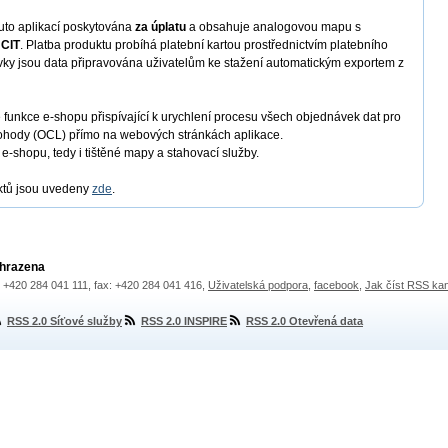
uto aplikací poskytována
za úplatu
a obsahuje analogovou mapu s
e
CIT
. Platba produktu probíhá platební kartou prostřednictvím platebního
vky jsou data připravována uživatelům ke stažení automatickým exportem z
 funkce e-shopu přispívající k urychlení procesu všech objednávek dat pro
 dohody (OCL) přímo na webových stránkách aplikace.
ty e-shopu, tedy i tištěné mapy a stahovací služby.
ktů jsou uvedeny
zde
.
yhrazena
.: +420 284 041 111, fax: +420 284 041 416,
Uživatelská podpora
,
facebook
,
Jak číst RSS ka
RSS 2.0 Síťové služby
RSS 2.0 INSPIRE
RSS 2.0 Otevřená data