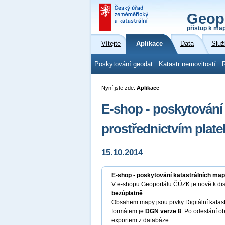
Geop
přístup k ma
Vítejte
Aplikace
Data
Služ
Poskytování geodat
Katastr nemovitostí
Nyní jste zde:
Aplikace
E-shop - poskytování 
prostřednictvím plate
15.10.2014
E-shop - poskytování katastrálních map 
V e-shopu Geoportálu ČÚZK je nově k dis
bezúplatně
.
Obsahem mapy jsou prvky Digitální katas
formátem je
DGN verze 8
. Po odeslání o
exportem z databáze.