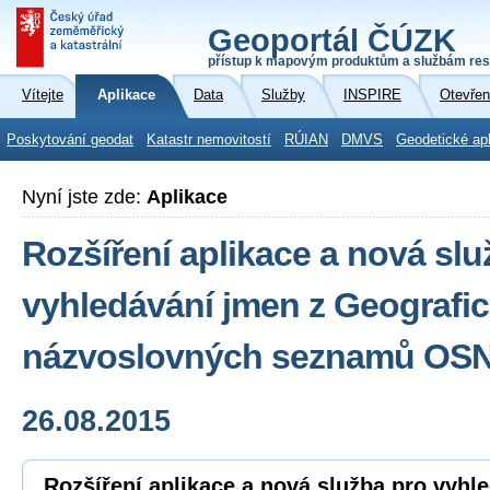
Geoportál ČÚZK
přístup k mapovým produktům a službám res
Vítejte
Aplikace
Data
Služby
INSPIRE
Otevřen
Poskytování geodat
Katastr nemovitostí
RÚIAN
DMVS
Geodetické ap
Nyní jste zde:
Aplikace
Rozšíření aplikace a nová slu
vyhledávání jmen z Geografi
názvoslovných seznamů OS
26.08.2015
Rozšíření aplikace a nová služba pro vyhl