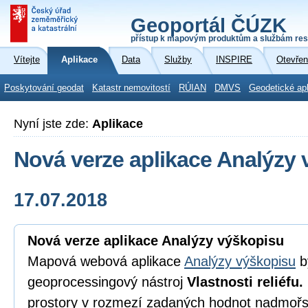
Geoportál ČÚZK
přístup k mapovým produktům a službám res
Vítejte
Aplikace
Data
Služby
INSPIRE
Otevřen
Poskytování geodat
Katastr nemovitostí
RÚIAN
DMVS
Geodetické ap
Nyní jste zde:
Aplikace
Nová verze aplikace Analýzy
17.07.2018
Nová verze aplikace Analýzy výškopisu
Mapová webová aplikace
Analýzy výškopisu
b
geoprocessingový nástroj
Vlastnosti reliéfu.
prostory v rozmezí zadaných hodnot nadmořsk