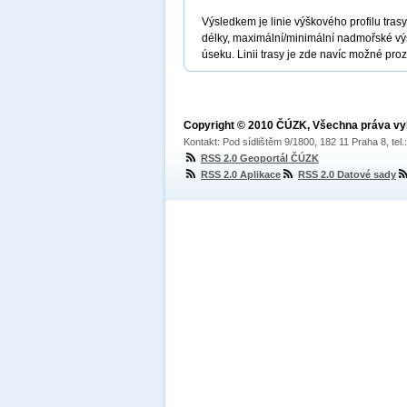
Výsledkem je linie výškového profilu tras
délky, maximální/minimální nadmořské vý
úseku. Linii trasy je zde navíc možné p
Copyright © 2010 ČÚZK, Všechna práva v
Kontakt: Pod sídlištěm 9/1800, 182 11 Praha 8, tel
RSS 2.0 Geoportál ČÚZK
RSS 2.0 Aplikace
RSS 2.0 Datové sady