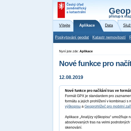
Geop
přístup k ma
Vítejte
Aplikace
Data
Služ
Poskytování geodat
Katastr nemovitostí
Nyní jste zde:
Aplikace
Nové funkce pro načí
12.08.2019
Nové funkce pro načítání tras ve formá
Formát GPX je standardem pro zaznamená
formátu a jejich prohlížení v kombinaci
výškopisu
a
Geoprohlížeč pro mobilní zař
Aplikace „Analýzy výškopisu“ umožňuje naví
absolvovaných tras na velmi podrobných
skenování.