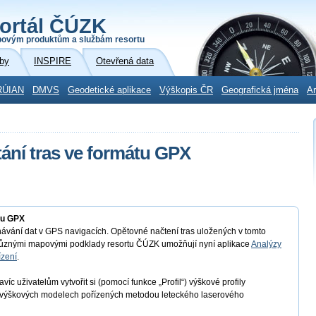
ortál ČÚZK
povým produktům a službám resortu
by
INSPIRE
Otevřená data
RÚIAN
DMVS
Geodetické aplikace
Výškopis ČR
Geografická jména
Ar
tání tras ve formátu GPX
tu GPX
vání dat v GPS navigacích. Opětovné načtení tras uložených v tomto
 s různými mapovými podklady resortu ČÚZK umožňují nyní aplikace
Analýzy
ízení
.
c uživatelům vytvořit si (pomocí funkce „Profil“) výškové profily
 výškových modelech pořízených metodou leteckého laserového