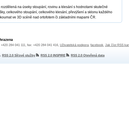
y rozdělená na úseky stoupání, rovinu a klesání s hodnotami skutečné
šky, celkového stoupání, celkového klesání, převýšení a sklonu každého
rozkoumat ve 3D scéně nad ortofotem či základními mapami ČR.
yhrazena
.: +420 284 041 111, fax: +420 284 041 416,
Uživatelská podpora
,
facebook
,
Jak číst RSS ka
RSS 2.0 Síťové služby
RSS 2.0 INSPIRE
RSS 2.0 Otevřená data