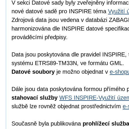
V sekci Datové sady byly zveřejněny informac
nové datové sadě pro INSPIRE téma
Využití 
Zdrojová data jsou vedena v databázi ZABA
harmonizována dle INSPIRE datové specifikac
prováděcími předpisy.
Data jsou poskytována dle pravidel INSPIRE, 
systému ETRS89-TM33N, ve formátu GML.
Datové soubory
je možno objednat v
e-shop
Dále jsou data poskytována formou přímého 
stahovací služby
WFS INSPIRE-Využití územ
službě lze rovněž objednat prostřednictvím
e-
Současně byla publikována
prohlížecí služb