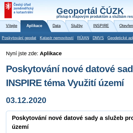
Geoportál ČÚZK
přístup k mapovým produktům a službám res
Vítejte
Aplikace
Data
Služby
INSPIRE
Otevřen
Poskytování geodat
Katastr nemovitostí
RÚIAN
DMVS
Geodetické ap
Nyní jste zde:
Aplikace
Poskytování nové datové sad
INSPIRE téma Využití území
03.12.2020
Poskytování nové datové sady a služeb pr
území