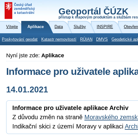
Geoportál ČÚZK
přístup k mapovým produktům a službám res
Vítejte
Aplikace
Data
Služby
INSPIRE
Otevřen
Poskytování geodat
Katastr nemovitostí
RÚIAN
DMVS
Geodetické ap
Nyní jste zde:
Aplikace
Informace pro uživatele aplik
14.01.2021
Informace pro uživatele aplikace Archiv
Z důvodu změn na straně
Moravského zemské
Indikační skici z území Moravy v aplikaci
Arch