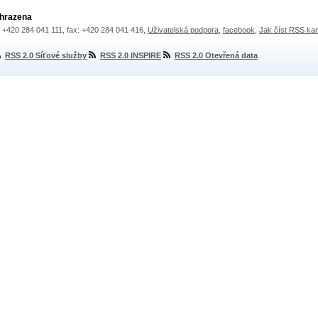
yhrazena
.: +420 284 041 111, fax: +420 284 041 416,
Uživatelská podpora
,
facebook
,
Jak číst RSS ka
RSS 2.0 Síťové služby
RSS 2.0 INSPIRE
RSS 2.0 Otevřená data