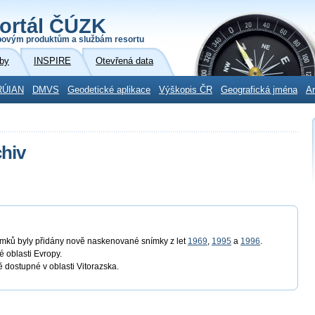
ortál ČÚZK
povým produktům a službám resortu
by
INSPIRE
Otevřená data
RÚIAN
DMVS
Geodetické aplikace
Výškopis ČR
Geografická jména
Ar
chiv
ímků byly přidány nově naskenované snímky z let
1969
,
1995
a
1996
.
é oblasti Evropy.
 dostupné v oblasti Vitorazska.