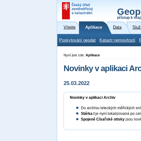
Geop
přístup k ma
Vítejte
Aplikace
Data
Služ
Poskytování geodat
Katastr nemovitostí
Nyní jste zde:
Aplikace
Novinky v aplikaci Ar
25.03.2022
Novinky v aplikaci Archiv
Do archivu leteckých měřických sn
Sbírka I
je nyní lokalizovaná po cel
Spojené Císařské otisky
jsou nově