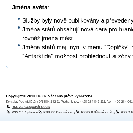
Jména světa
:
Služby byly nově publikovány a převeden
Jména států obsahují nová data pro hrani
rovněž jména měst.
Jména států mají nyní v menu "Doplňky" 
"Antarktida" možnost prohlédnout si zóny v
Copyright © 2010 ČÚZK, Všechna práva vyhrazena
Kontakt: Pod sídlištěm 9/1800, 182 11 Praha 8, tel.: +420 284 041 111, fax: +420 284 04
RSS 2.0 Geoportál ČÚZK
RSS 2.0 Aplikace
RSS 2.0 Datové sady
RSS 2.0 Síťové služby
RSS 2.0