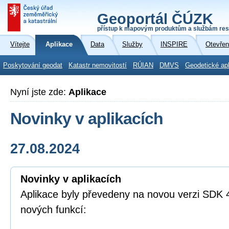
Geoportál ČÚZK
přístup k mapovým produktům a službám res
Vítejte
Aplikace
Data
Služby
INSPIRE
Otevřen
Poskytování geodat
Katastr nemovitostí
RÚIAN
DMVS
Geodetické ap
Nyní jste zde:
Aplikace
Novinky v aplikacích
27.08.2024
Novinky v aplikacích
Aplikace byly převedeny na novou verzi SDK 4
nových funkcí: