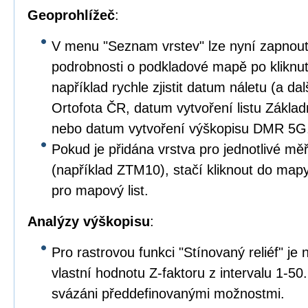
Geoprohlížeč
:
V menu "Seznam vrstev" lze nyní zapnout
podrobnosti o podkladové mapě po kliknu
například rychle zjistit datum náletu (a dal
Ortofota ČR, datum vytvoření listu Zákla
nebo datum vytvoření výškopisu DMR 5G
Pokud je přidána vrstva pro jednotlivé m
(například ZTM10), stačí kliknout do map
pro mapový list.
Analýzy výškopisu
:
Pro rastrovou funkci "Stínovaný reliéf" je
vlastní hodnotu Z-faktoru z intervalu 1-50
svázáni předdefinovanými možnostmi.