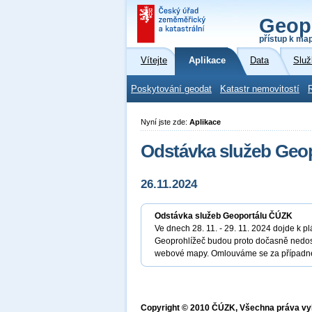
Geop
přístup k ma
Vítejte
Aplikace
Data
Služ
Poskytování geodat
Katastr nemovitostí
Nyní jste zde:
Aplikace
Odstávka služeb Geo
26.11.2024
Odstávka služeb Geoportálu ČÚZK
Ve dnech 28. 11. - 29. 11. 2024 dojde k 
Geoprohlížeč budou proto dočasně nedost
webové mapy. Omlouváme se za případné
Copyright © 2010 ČÚZK, Všechna práva v