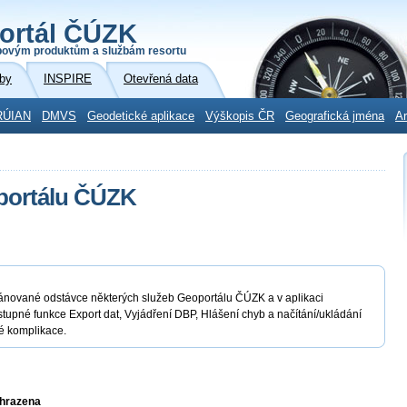
ortál ČÚZK
povým produktům a službám resortu
by
INSPIRE
Otevřená data
RÚIAN
DMVS
Geodetické aplikace
Výškopis ČR
Geografická jména
Ar
portálu ČÚZK
plánované odstávce některých služeb Geoportálu ČÚZK a v aplikaci
upné funkce Export dat, Vyjádření DBP, Hlášení chyb a načítání/ukládání
 komplikace.
yhrazena