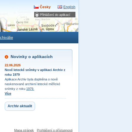
Česky
English
Přihlášení do aplikací
chiválie
Novinky o aplikacích
22.06.2026
Nové letecké snímky v aplikaci Archiv z
roku 1979
Aplikace Archiv byla doplněna o nově
naskenované archivní letecké měřické
snímky z roku
1979.
Více
Archiv aktualit
Mapa stránek
Prohlášení o přístupnosti