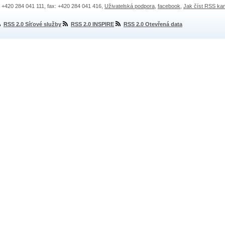
.: +420 284 041 111, fax: +420 284 041 416,
Uživatelská podpora
,
facebook
,
Jak číst RSS ka
RSS 2.0 Síťové služby
RSS 2.0 INSPIRE
RSS 2.0 Otevřená data