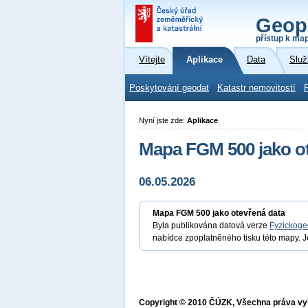
Geop
přístup k ma
Vítejte
Aplikace
Data
Služ
Poskytování geodat
Katastr nemovitostí
Nyní jste zde:
Aplikace
Mapa FGM 500 jako ot
06.05.2026
Mapa FGM 500 jako otevřená data
Byla publikována datová verze
Fyzickoge
nabídce zpoplatněného tisku této mapy. J
Copyright © 2010 ČÚZK, Všechna práva v