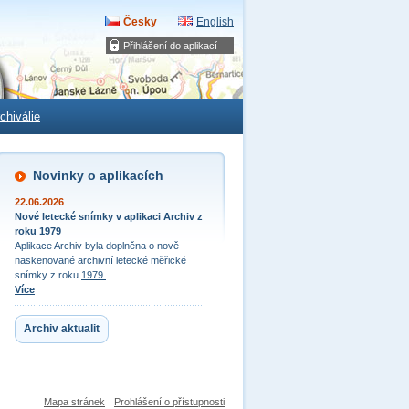
Česky
English
Přihlášení do aplikací
chiválie
Novinky o aplikacích
22.06.2026
Nové letecké snímky v aplikaci Archiv z
roku 1979
Aplikace Archiv byla doplněna o nově
naskenované archivní letecké měřické
snímky z roku
1979.
Více
Archiv aktualit
Mapa stránek
Prohlášení o přístupnosti