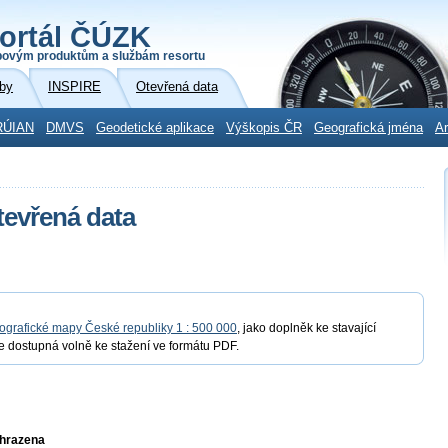
ortál ČÚZK
povým produktům a službám resortu
by
INSPIRE
Otevřená data
RÚIAN
DMVS
Geodetické aplikace
Výškopis ČR
Geografická jména
Ar
evřená data
ografické mapy České republiky 1 : 500 000
, jako doplněk ke stavající
e dostupná volně ke stažení ve formátu PDF.
yhrazena