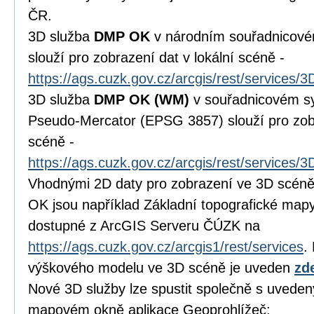
ČR.
3D služba
DMP OK
v národním souřadnicov
slouží pro zobrazení dat v lokální scéně -
https://ags.cuzk.gov.cz/arcgis/rest/services
3D služba
DMP OK
(WM)
v souřadnicovém s
Pseudo-Mercator (EPSG 3857) slouží pro zobr
scéně -
https://ags.cuzk.gov.cz/arcgis/rest/service
Vhodnými 2D daty pro zobrazení ve 3D scéně
OK jsou například Základní topografické map
dostupné z ArcGIS Serveru ČÚZK na
https://ags.cuzk.gov.cz/arcgis1/rest/services
.
výškového modelu ve 3D scéně je uveden
zd
Nové 3D služby lze spustit společně s uveden
mapovém okně aplikace Geoprohlížeč: