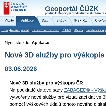
Geoportál ČÚZK
přístup k mapovým produktům a službám res
Vítejte
Aplikace
Data
Služby
INSPIRE
Otevřen
Poskytování geodat
Katastr nemovitostí
RÚIAN
DMVS
Geodetické ap
Nyní jste zde:
Aplikace
Nové 3D služby pro výškopis
03.06.2026
Nové 3D služby pro výškopis ČR
Na podkladě datové sady
ZABAGED® - Výško
vytvořeny nové služby pro vizualizaci dat ve
pomocí výškových údajů tohoto nového digitá