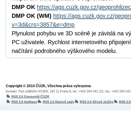
DMP OK
https://ags.cuzk.gov.cz/geoprohli
DMP OK
(WM)
https://ags.cuzk.gov.cz/geopr
v=3d&crs=3857&e=dmp
Plynulost pohybu ve 3D scéně je závislá na vý
PC uživatele. Rychlost internetového připojení
načítání podrobného výškového modelu.
Copyright © 2010 ČÚZK, Všechna práva vyhrazena
Kontakt: Pod sídlištěm 9/1800, 182 11 Praha 8, tel.: +420 284 041 111, fax: +420 284 04
RSS 2.0 Geoportál ČÚZK
RSS 2.0 Aplikace
RSS 2.0 Datové sady
RSS 2.0 Síťové služby
RSS 2.0