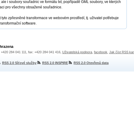
 ale i soubory souřadnic ve formátu txt, popřípadě GML soubory, ve kterých
rmaci pro všechny obsažené souřadnice.
 tyto zpřesněné transformace ve webovém prostředí, tj. uživatel potřebuje
transformační software.
yhrazena
.: +420 284 041 111, fax: +420 284 041 416,
Uživatelská podpora
,
facebook
,
Jak číst RSS ka
RSS 2.0 Síťové služby
RSS 2.0 INSPIRE
RSS 2.0 Otevřená data