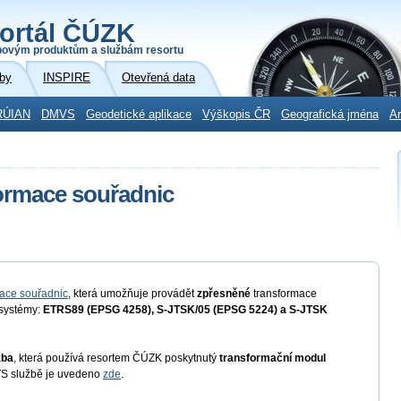
ortál ČÚZK
povým produktům a službám resortu
by
INSPIRE
Otevřená data
RÚIAN
DMVS
Geodetické aplikace
Výškopis ČR
Geografická jména
Ar
ormace souřadnic
ace souřadnic
, která umožňuje provádět
zpřesněné
transformace
 systémy:
ETRS89 (EPSG 4258), S-JTSK/05 (EPSG 5224) a S-JTSK
žba
, která používá resortem ČÚZK poskytnutý
transformační modul
TS službě je uvedeno
zde
.