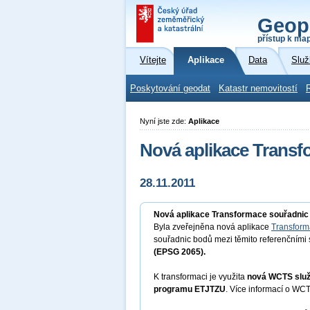
Geop
přístup k ma
Vítejte
Aplikace
Data
Služ
Poskytování geodat
Katastr nemovitostí
Nyní jste zde:
Aplikace
Nová aplikace Transf
28.11.2011
Nová aplikace Transformace souřadnic
Byla zveřejněna nová aplikace
Transform
souřadnic bodů mezi těmito referenčními
(EPSG 2065).
K transformaci je využita
nová WCTS slu
programu ETJTZU
. Více informací o WC