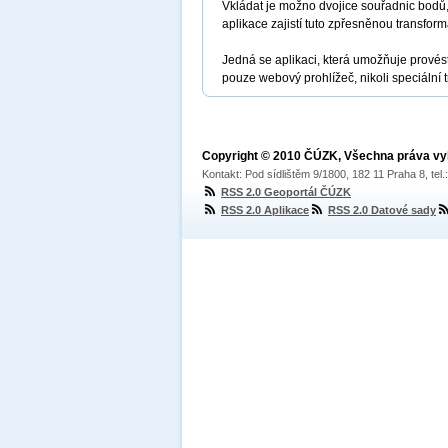
Vkládat je možno dvojice souřadnic bodů,
aplikace zajistí tuto zpřesněnou transfo
Jedná se aplikaci, která umožňuje provést
pouze webový prohlížeč, nikoli speciální 
Copyright © 2010 ČÚZK, Všechna práva v
Kontakt: Pod sídlištěm 9/1800, 182 11 Praha 8, tel
RSS 2.0 Geoportál ČÚZK
RSS 2.0 Aplikace
RSS 2.0 Datové sady