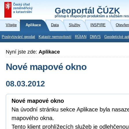
Geoportál ČÚZK
přístup k mapovým produktům a službám res
Vítejte
Aplikace
Data
Služby
INSPIRE
Otevřen
Poskytování geodat
Katastr nemovitostí
RÚIAN
DMVS
Geodetické ap
Nyní jste zde:
Aplikace
Nové mapové okno
08.03.2012
Nové mapové okno
Na úvodní stránku sekce Aplikace byla nasaz
mapového okna.
Tento klient prohlížecích služeb je odlehčenou