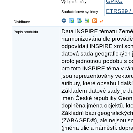
GPKG
Výdejní formáty
ETRS89 / 
Souřadnicové systémy
Distribuce
Data INSPIRE tématu Země
Popis produktu
harmonizována dle provádě
odpovídají INSPIRE xml sch
datová sada geografických
proto jednotnou podobu s os
pro toto INSPIRE téma v rám
jsou reprezentovány vektor
atributy, které obsahují dal
Základem datové sady je d
jmen České republiky Geona
doplněna jména objektů, kt
Základní bázi geografických
(ZABAGED®), ale nejsou s
(jména ulic a náměstí, dopr