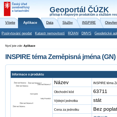
Geoportál ČÚZK
přístup k mapovým produktům a službám res
Vítejte
Aplikace
Data
Služby
INSPIRE
Otevřen
Poskytování geodat
Katastr nemovitostí
RÚIAN
DMVS
Geodetické ap
Nyní jste zde:
Aplikace
INSPIRE téma Zeměpisná jména (GN)
Informace o produktu
Název
INSPIRE téma Z
63711
Obchodní kód
stát
Výdejní jednotka
Bez popla
Cena za jednotku