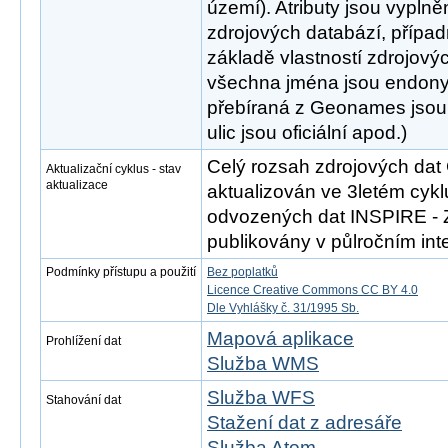
území). Atributy jsou vypln
zdrojových databází, přípa
základě vlastností zdrojový
všechna jména jsou endony
přebíraná z Geonames jsou
ulic jsou oficiální apod.)
Celý rozsah zdrojových da
Aktualizační cyklus - stav
aktualizace
aktualizován ve 3letém cykl
odvozených dat INSPIRE - 
publikovány v půlročním inte
Podmínky přístupu a použití
Bez poplatků
Licence Creative Commons CC BY 4.0
Dle Vyhlášky č. 31/1995 Sb.
Mapová aplikace
Prohlížení dat
Služba WMS
Služba WFS
Stahování dat
Stažení dat z adresáře
Služba Atom