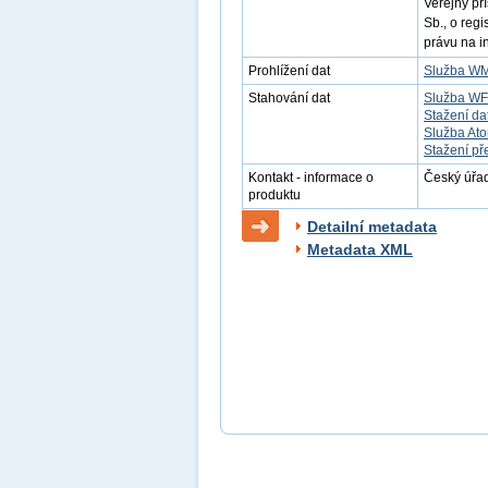
Veřejný př
Sb., o reg
právu na i
Prohlížení dat
Služba W
Stahování dat
Služba W
Stažení da
Služba At
Stažení př
Kontakt - informace o
Český úřad
produktu
Detailní metadata
Metadata XML