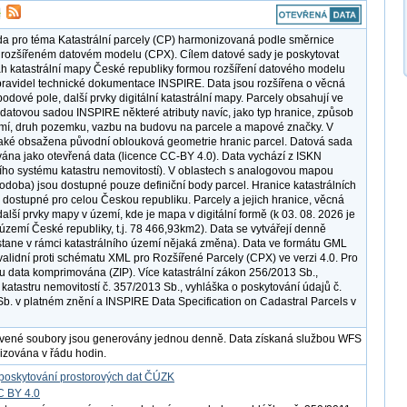
a pro téma Katastrální parcely (CP) harmonizovaná podle směrnice
rozšířeném datovém modelu (CPX). Cílem datové sady je poskytovat
h katastrální mapy České republiky formou rozšíření datového modelu
ravidel technické dokumentace INSPIRE. Data jsou rozšířena o věcná
odové pole, další prvky digitální katastrální mapy. Parcely obsahují ve
 datovou sadou INSPIRE některé atributy navíc, jako typ hranice, způsob
emí, druh pozemku, vazbu na budovu na parcele a mapové značky. V
také obsažena původní oblouková geometrie hranic parcel. Datová sada
vána jako otevřená data (licence CC-BY 4.0). Data vychází z ISKN
ího systému katastru nemovitostí). V oblastech s analogovou mapou
podoba) jsou dostupné pouze definiční body parcel. Hranice katastrálních
 dostupné pro celou Českou republiku. Parcely a jejich hranice, věcná
alší prvky mapy v území, kde je mapa v digitální formě (k 03. 08. 2026 je
území České republiky, t.j. 78 466,93km2). Data se vytvářejí denně
tane v rámci katastrálního území nějaká změna). Data ve formátu GML
 validní proti schématu XML pro Rozšířené Parcely (CPX) ve verzi 4.0. Pro
ou data komprimována (ZIP). Více katastrální zákon 256/2013 Sb.,
 katastru nemovitostí č. 357/2013 Sb., vyhláška o poskytování údajů č.
b. v platném znění a INSPIRE Data Specification on Cadastral Parcels v
avené soubory jsou generovány jednou denně. Data získaná službou WFS
lizována v řádu hodin.
poskytování prostorových dat ČÚZK
C BY 4.0