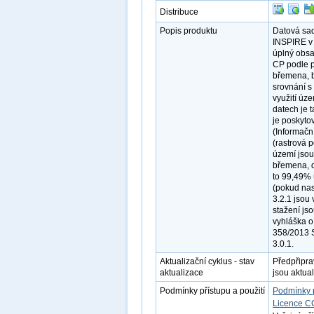
Distribuce
Popis produktu
Datová sad
INSPIRE v 
úplný obsa
CP podle p
břemena, b
srovnání s
využití úz
datech je 
je poskyto
(Informačn
(rastrová 
území jsou
břemena, d
to 99,49% 
(pokud nas
3.2.1 jsou
stažení js
vyhláška o
358/2013 S
3.0.1.
Aktualizační cyklus - stav
Předpřipr
aktualizace
jsou aktua
Podmínky přístupu a použití
Podmínky 
Licence C