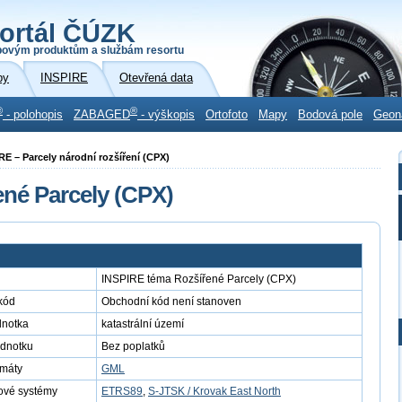
ortál ČÚZK
povým produktům a službám resortu
by
INSPIRE
Otevřená data
®
®
- polohopis
ZABAGED
- výškopis
Ortofoto
Mapy
Bodová pole
Geon
IRE – Parcely národní rozšíření (CPX)
né Parcely (CPX)
INSPIRE téma Rozšířené Parcely (CPX)
kód
Obchodní kód není stanoven
dnotka
katastrální území
ednotku
Bez poplatků
rmáty
GML
ové systémy
ETRS89
,
S-JTSK / Krovak East North