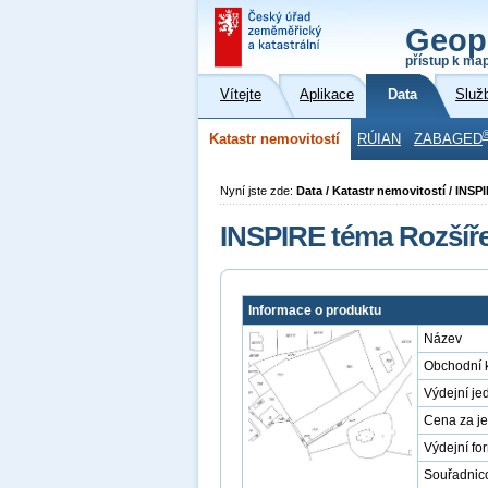
Geop
přístup k ma
Vítejte
Aplikace
Data
Služ
Katastr nemovitostí
RÚIAN
ZABAGED
Nyní jste zde:
Data / Katastr nemovitostí / INSP
INSPIRE téma Rozšíře
Informace o produktu
Název
Obchodní 
Výdejní je
Cena za j
Výdejní fo
Souřadnic