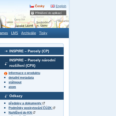
Česky
English
Přihlášení do aplikací
ames
LMS
Archiválie
Tisky
INSPIRE – Parcely (CP)
INSPIRE – Parcely národní
rozšíření (CPX)
informace o produktu
detailní metadata
stáhnout
atom
Odkazy
předpisy a dokumenty
Podmínky poskytování ČÚZK
Nahlížení do KN