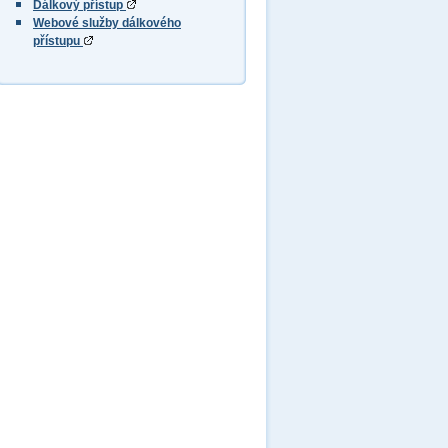
Dálkový přístup
Webové služby dálkového
přístupu