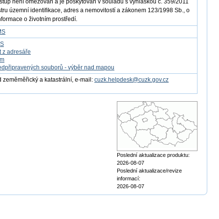
ístup není omezován a je poskytován v souladu s vyhláškou č. 359/2011
istru územní identifikace, adres a nemovitostí a zákonem 123/1998 Sb., o
nformace o životním prostředí.
MS
FS
t z adresáře
om
edpřipravených souborů - výběr nad mapou
 zeměměřický a katastrální, e-mail:
cuzk.helpdesk@cuzk.gov.cz
Poslední aktualizace produktu:
2026-08-07
Poslední aktualizace/revize
informací:
2026-08-07