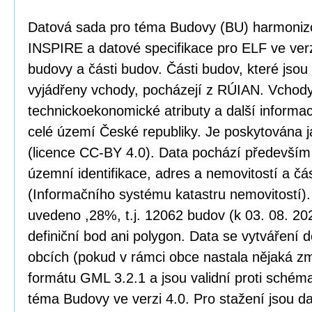
Datová sada pro téma Budovy (BU) harmoniz
INSPIRE a datové specifikace pro ELF ve verz
budovy a části budov. Části budov, které jso
vyjádřeny vchody, pocházejí z RÚIAN. Vchody
technickoekonomické atributy a další informa
celé území České republiky. Je poskytována j
(licence CC-BY 4.0). Data pochází především
územní identifikace, adres a nemovitostí a č
(Informačního systému katastru nemovitostí)
uvedeno ,28%, t.j. 12062 budov (k 03. 08. 20
definiční bod ani polygon. Data se vytváření 
obcích (pokud v rámci obce nastala nějaká zm
formátu GML 3.2.1 a jsou validní proti sché
téma Budovy ve verzi 4.0. Pro stažení jsou d