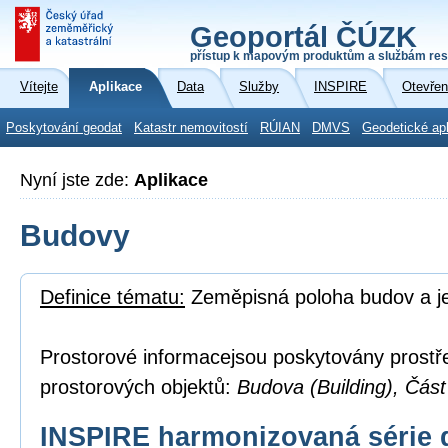
Geoportál ČÚZK
přístup k mapovým produktům a službám res
Vítejte
Aplikace
Data
Služby
INSPIRE
Otevřen
Poskytování geodat
Katastr nemovitostí
RÚIAN
DMVS
Geodetické ap
Nyní jste zde:
Aplikace
Budovy
Definice tématu:
Zeměpisná poloha budov a je
Prostorové informacejsou poskytovány prostř
prostorových objektů:
Budova (Building), Část
INSPIRE harmonizovaná série 