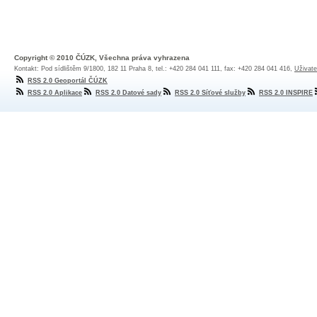
Copyright © 2010 ČÚZK, Všechna práva vyhrazena
Kontakt: Pod sídlištěm 9/1800, 182 11 Praha 8, tel.: +420 284 041 111, fax: +420 284 041 416,
Uživate
RSS 2.0 Geoportál ČÚZK
RSS 2.0 Aplikace
RSS 2.0 Datové sady
RSS 2.0 Síťové služby
RSS 2.0 INSPIRE