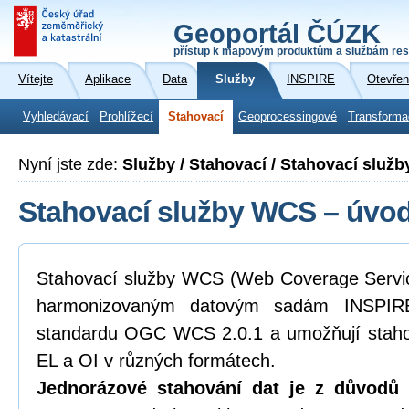
Geoportál ČÚZK
přístup k mapovým produktům a službám res
Vítejte
Aplikace
Data
Služby
INSPIRE
Otevřen
Vyhledávací
Prohlížecí
Stahovací
Geoprocessingové
Transforma
Nyní jste zde:
Služby / Stahovací / Stahovací služ
Stahovací služby WCS – úvod
Stahovací služby WCS (Web Coverage Service
harmonizovaným datovým sadám INSPIRE
standardu OGC WCS 2.0.1 a umožňují staho
EL a OI v různých formátech.
Jednorázové stahování dat je z důvodů k