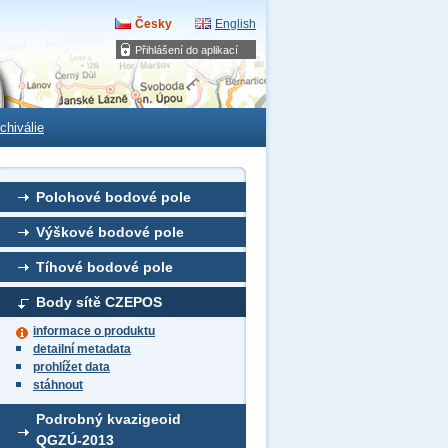
Česky
English
Přihlášení do aplikací
chiválie
Polohové bodové pole
Výškové bodové pole
Tíhové bodové pole
Body sítě CZEPOS
informace o produktu
detailní metadata
prohlížet data
stáhnout
Podrobný kvazigeoid
QGZÚ-2013