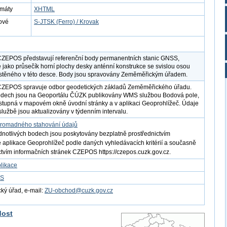
rmáty
XHTML
ové
S-JTSK (Ferro) / Krovak
CZEPOS představují referenční body permanentních stanic GNSS,
 jako průsečík horní plochy desky anténní konstrukce se svislou osou
stěného v této desce. Body jsou spravovány Zeměměřickým úřadem.
 CZEPOS spravuje odbor geodetických základů Zeměměřického úřadu.
odech jsou na Geoportálu ČÚZK publikovány WMS službou Bodová pole,
ostupná v mapovém okně úvodní stránky a v aplikaci Geoprohlížeč. Údaje
lužbě jsou aktualizovány v týdenním intervalu.
romadného stahování údajů
dnotlivých bodech jsou poskytovány bezplatně prostřednictvím
é aplikace Geoprohlížeč podle daných vyhledávacích kritérií a současně
ctvím informačních stránek CZEPOS https://czepos.cuzk.gov.cz.
likace
FS
ý úřad, e-mail:
ZU-obchod@cuzk.gov.cz
dost