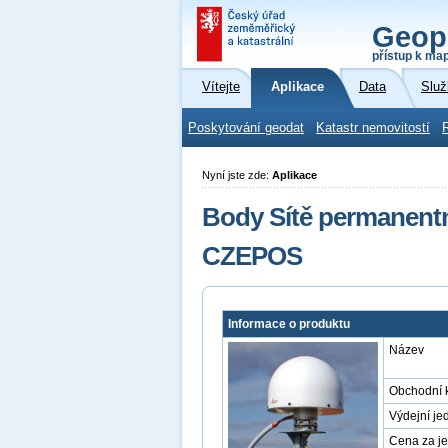
Geop
přístup k ma
Vítejte
Aplikace
Data
Služ
Poskytování geodat
Katastr nemovitostí
Nyní jste zde:
Aplikace
Body Sítě permanentn
CZEPOS
Informace o produktu
Název
Obchodní 
Výdejní je
Cena za j