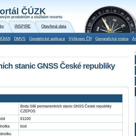
ortál ČÚZK
povým produktům a službám resortu
by
INSPIRE
Otevřená data
RÚIAN
DMVS
Geodetické aplikace
Výškopis ČR
Geografická jména
Ar
ích stanic GNSS České republiky
Body Sítě permanentních stanic GNSS České republiky
CZEPOS
kód
61100
dnotka
bod
ednotku