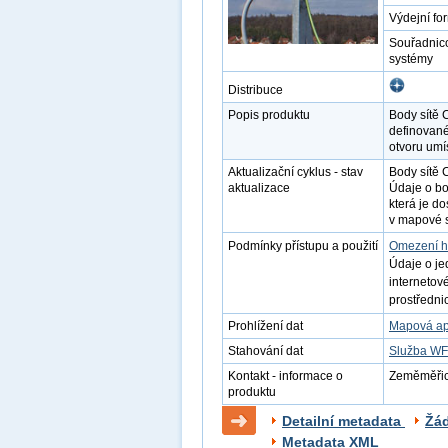
Výdejní fo
Souřadnic
systémy
Distribuce
Popis produktu
Body sítě 
definované
otvoru umí
Aktualizační cyklus - stav
Body sítě
aktualizace
Údaje o b
která je d
v mapové s
Podmínky přístupu a použití
Omezení h
Údaje o je
internetov
prostředni
Prohlížení dat
Mapová ap
Stahování dat
Služba W
Kontakt - informace o
Zeměměřick
produktu
Detailní metadata
Žá
Metadata XML