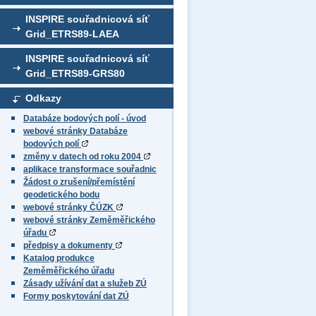
INSPIRE souřadnicová síť
Grid_ETRS89-LAEA
INSPIRE souřadnicová síť
Grid_ETRS89-GRS80
Odkazy
Databáze bodových polí - úvod
webové stránky Databáze
bodových polí
změny v datech od roku 2004
aplikace transformace souřadnic
Žádost o zrušení/přemístění
geodetického bodu
webové stránky ČÚZK
webové stránky Zeměměřického
úřadu
předpisy a dokumenty
Katalog produkce
Zeměměřického úřadu
Zásady užívání dat a služeb ZÚ
Formy poskytování dat ZÚ