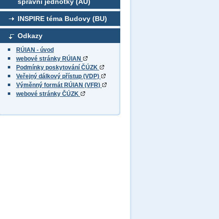
správní jednotky (AU)
INSPIRE téma Budovy (BU)
Odkazy
RÚIAN - úvod
webové stránky RÚIAN
Podmínky poskytování ČÚZK
Veřejný dálkový přístup (VDP)
Výměnný formát RÚIAN (VFR)
webové stránky ČÚZK