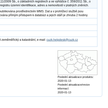
111/2009 Sb., o základních registrech a ve vyhlášce č. 359/2011 Sb., o
registru územní identifikace, adres a nemovitostí v platných zněních.
publikována prostřednictvím WMS. Dat a v prohlížecí službě jsou
ována přímým přístupem k databázi a jejich stáří je zhruba 2 hodiny.
 zeměměřický a katastrální, e-mail:
cuzk.helpdesk@cuzk.cz
Poslední aktualizace produktu:
2020-01-13
Poslední aktualizace/revize
informací:
2020-01-13