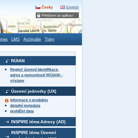
Česky
English
Přihlášení do aplikací
ames
LMS
Archiválie
Tisky
RÚIAN
Registr územní identifikace,
adres a nemovitostí (RÚIAN) -
výstupy
Územní jednotky (UX)
informace o produktu
detailní metadata
prohlížet data
INSPIRE téma Adresy (AD)
INSPIRE téma Územní