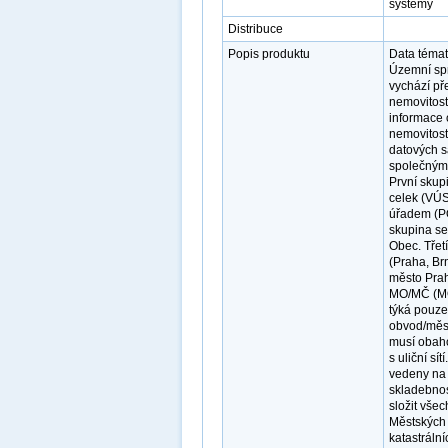
systémy
Distribuce
Popis produktu
Data témat
Územní sprá
vychází př
nemovitost
informace 
nemovitost
datových s
společným 
První skup
celek (VÚ
úřadem (PO
skupina se
Obec. Třetí
(Praha, Br
město Prah
MO/MČ (MO
týká pouze
obvod/měst
musí obaho
s uliční s
vedeny na n
skladebnos
složit vše
Městských 
katastráln