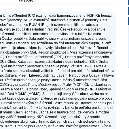
East North
u Units eXtended (UX) rozšiřují data harmonizovaného INSPIRE tématu
vní jednotky (AU) o evidenční, statistické a historické jednotky. Data
edevším z projektu RÚIAN (Registr územní identifikace, adres a
í), který je součástí základních registrů České Republiky a obsahuje
o územní identifikaci, adresách a nemovitostech a také z Katastru
í České republiky. Data publikovaná v rámci neharmonizované série
ad Units eXtended jsou rozdělena do čtyř hierarchických skupin, jejichž
prvkem je obec, a které jsou vždy skladné od nejnižší úrovně členění.
ina obsahuje prvky Stát, Region soudržnosti, Vyšší územní samosprávný
SC), Obec s rozšířenou působností (ORP), Obec s pověřeným obecním
U), Obec, Katastrální území a Základní sídelní jednotka (ZSJ). Druhá
 týká historických jednotek a obsahuje prvky Stát, Kraj 1960, Okres a
 a čtvrtá skupina obsahují vnitřní členění obcí pro některá statutární města
no, Ostrava, Plzeň, Liberec, Ústí nad Labem, Pardubice a Opava) a hlavní
u. Třetí skupina obsahuje prvky Obec a Městský obvod/městská část
MC) a v případě Prahy Městský obvod Prahy (MOP). Čtvrtá skupina se
 Prahy a obsahuje prvky Obec, Správní obvod v Praze (SOP) a Městský
ská část MO/MČ (MOMC). Stranou stojí prvky Část obce, vazbu na ni
vat každá obec a Ulice, na kterou je vazba generována pouze pro obce
ítí. Datová sada pokrývá celé území České republiky. Hranice jednotek jsou
ejnižší úrovni členění v tolika rovinách,v kolika je potřeba pro kompletní
t hranic všech jednotek. Jedná se o hranice obcí, ze kterých je možné
chny vyšší územní prvky. Nižší územní prvky jsou složeny z hranic
obvodů/městských částí, hranic Základních sídelních jednotek a hranic
ích území. Hranice jsou vedeny v několika úrovních generalizace. Více v