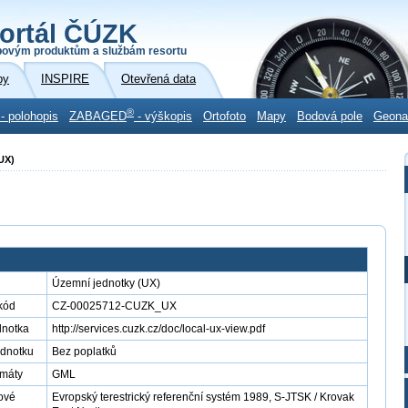
ortál ČÚZK
povým produktům a službám resortu
by
INSPIRE
Otevřená data
®
- polohopis
ZABAGED
- výškopis
Ortofoto
Mapy
Bodová pole
Geon
UX)
Územní jednotky (UX)
kód
CZ-00025712-CUZK_UX
dnotka
http://services.cuzk.cz/doc/local-ux-view.pdf
ednotku
Bez poplatků
rmáty
GML
ové
Evropský terestrický referenční systém 1989, S-JTSK / Krovak