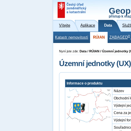
Geop
přístup k ma
Vítejte
Aplikace
Data
Služ
®
Katastr nemovitostí
RÚIAN
ZABAGED
Nyní jste zde:
Data / RÚIAN / Územní jednotky (
Územní jednotky (UX)
Informace o produktu
Název
Obchodní 
Výdejní je
Cena za j
Výdejní fo
Souřadnic