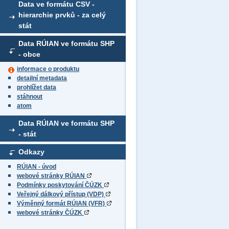
Data ve formátu CSV -
hierarchie prvků - za celý
stát
Data RÚIAN ve formátu SHP
- obce
informace o produktu
detailní metadata
prohlížet data
stáhnout
atom
Data RÚIAN ve formátu SHP
- stát
Odkazy
RÚIAN - úvod
webové stránky RÚIAN
Podmínky poskytování ČÚZK
Veřejný dálkový přístup (VDP)
Výměnný formát RÚIAN (VFR)
webové stránky ČÚZK