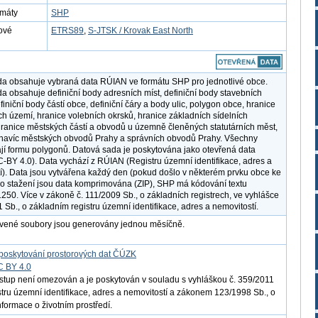
rmáty
SHP
ové
ETRS89
,
S-JTSK / Krovak East North
a obsahuje vybraná data RÚIAN ve formátu SHP pro jednotlivé obce.
a obsahuje definiční body adresních míst, definiční body stavebních
finiční body částí obce, definiční čáry a body ulic, polygon obce, hranice
ích území, hranice volebních okrsků, hranice základních sídelních
hranice městských částí a obvodů u územně členěných statutárních měst,
navíc městských obvodů Prahy a správních obvodů Prahy. Všechny
jí formu polygonů. Datová sada je poskytována jako otevřená data
C-BY 4.0). Data vychází z RÚIAN (Registru územní identifikace, adres a
í). Data jsou vytvářena každý den (pokud došlo v některém prvku obce ke
o stažení jsou data komprimována (ZIP), SHP má kódování textu
50. Více v zákoně č. 111/2009 Sb., o základních registrech, ve vyhlášce
 Sb., o základním registru územní identifikace, adres a nemovitostí.
avené soubory jsou generovány jednou měsíčně.
poskytování prostorových dat ČÚZK
C BY 4.0
ístup není omezován a je poskytován v souladu s vyhláškou č. 359/2011
istru územní identifikace, adres a nemovitostí a zákonem 123/1998 Sb., o
nformace o životním prostředí.