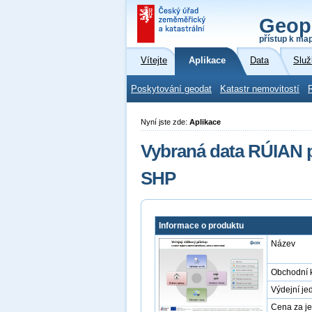
Geop
přístup k ma
Vítejte
Aplikace
Data
Služ
Poskytování geodat
Katastr nemovitostí
Nyní jste zde:
Aplikace
Vybraná data RÚIAN 
SHP
Informace o produktu
Název
Obchodní 
Výdejní je
Cena za j