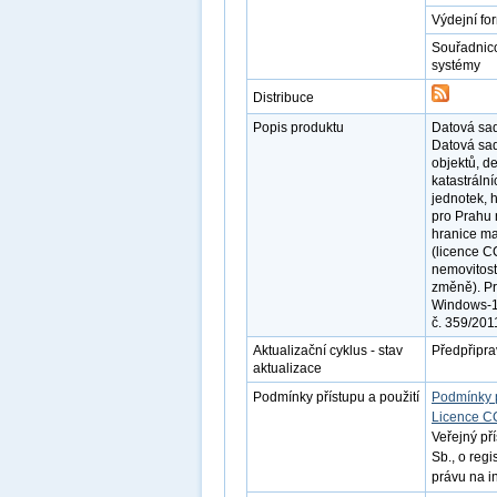
Výdejní fo
Souřadnic
systémy
Distribuce
Popis produktu
Datová sad
Datová sad
objektů, de
katastráln
jednotek, 
pro Prahu 
hranice ma
(licence C
nemovitost
změně). Pr
Windows-12
č. 359/2011
Aktualizační cyklus - stav
Předpřipr
aktualizace
Podmínky přístupu a použití
Podmínky 
Licence C
Veřejný př
Sb., o reg
právu na i