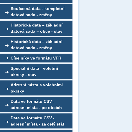
Současná data - kompletní
datová sada - změny
Historická data – základní
datová sada – obce - stav
Historická data – základní
datová sada - změny
Číselníky ve formátu VFR
Speciální data - volební
okrsky - stav
Adresní místa s volebními
okrsky
Data ve formátu CSV -
adresní místa - po obcích
Data ve formátu CSV -
adresní místa - za celý stát