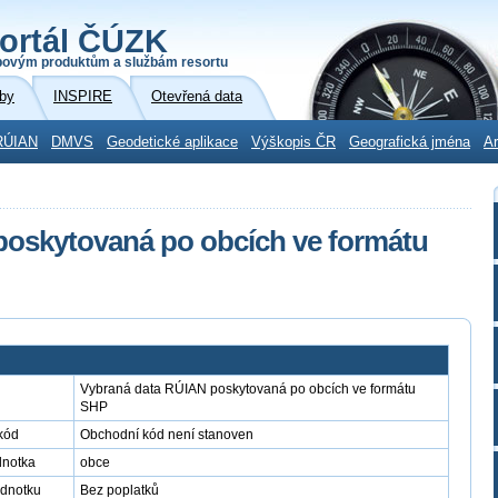
ortál ČÚZK
povým produktům a službám resortu
by
INSPIRE
Otevřená data
RÚIAN
DMVS
Geodetické aplikace
Výškopis ČR
Geografická jména
Ar
poskytovaná po obcích ve formátu
Vybraná data RÚIAN poskytovaná po obcích ve formátu
SHP
kód
Obchodní kód není stanoven
dnotka
obce
ednotku
Bez poplatků