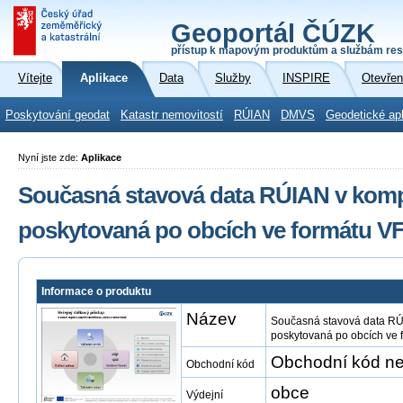
Geoportál ČÚZK
přístup k mapovým produktům a službám res
Vítejte
Aplikace
Data
Služby
INSPIRE
Otevřen
Poskytování geodat
Katastr nemovitostí
RÚIAN
DMVS
Geodetické ap
Nyní jste zde:
Aplikace
Současná stavová data RÚIAN v komp
poskytovaná po obcích ve formátu V
Informace o produktu
Název
Současná stavová data RÚ
poskytovaná po obcích ve
Obchodní kód ne
Obchodní kód
obce
Výdejní