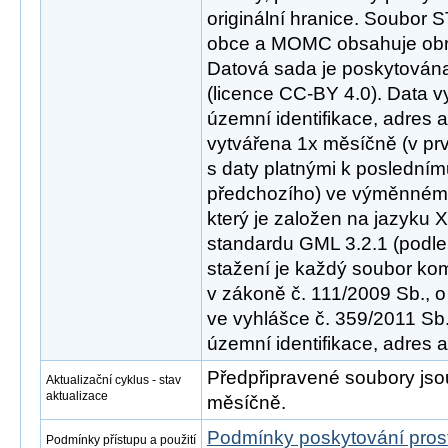
originální hranice. Soubo
obce a MOMC obsahuje obrá
Datová sada je poskytována
(licence CC-BY 4.0). Data 
územní identifikace, adres a
vytvářena 1x měsíčně (v pr
s daty platnými k poslední
předchozího) ve výměnném
který je založen na jazyku
standardu GML 3.2.1 (podle
stažení je každý soubor ko
v zákoně č. 111/2009 Sb., o
ve vyhlášce č. 359/2011 Sb.
územní identifikace, adres a
Předpřipravené soubory js
Aktualizační cyklus - stav
aktualizace
měsíčně.
Podmínky poskytování pros
Podmínky přístupu a použití