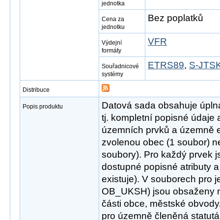
jednotka
Bez poplatků
Cena za
jednotku
VFR
Výdejní
formáty
ETRS89
,
S-JTSK
Souřadnicové
systémy
Distribuce
Datová sada obsahuje úpln
Popis produktu
tj. kompletní popisné údaje
územních prvků a územně e
zvolenou obec (1 soubor) ne
soubory). Pro každý prvek 
dostupné popisné atributy a
existuje). V souborech pro 
OB_UKSH) jsou obsaženy ná
části obce, městské obvod
pro územně členěná statutá