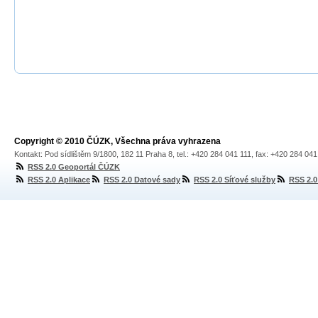
Copyright © 2010 ČÚZK, Všechna práva vyhrazena
Kontakt: Pod sídlištěm 9/1800, 182 11 Praha 8, tel.: +420 284 041 111, fax: +420 284 04
RSS 2.0 Geoportál ČÚZK
RSS 2.0 Aplikace
RSS 2.0 Datové sady
RSS 2.0 Síťové služby
RSS 2.0