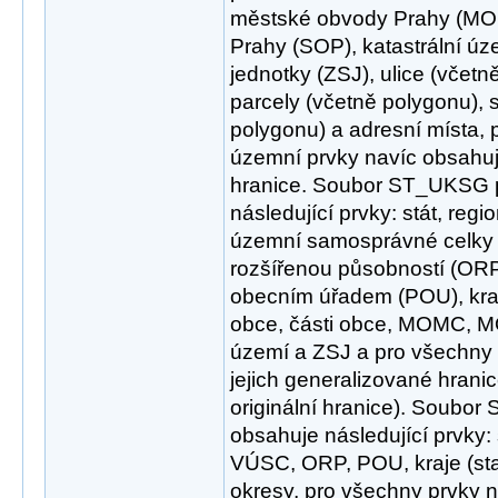
městské obvody Prahy (MOP
Prahy (SOP), katastrální úze
jednotky (ZSJ), ulice (včetně
parcely (včetně polygonu), 
polygonu) a adresní místa,
územní prvky navíc obsahuje 
hranice. Soubor ST_UKSG p
následující prvky: stát, regi
územní samosprávné celky
rozšířenou působností (OR
obecním úřadem (POU), kraj
obce, části obce, MOMC, MO
území a ZSJ a pro všechny 
jejich generalizované hranic
originální hranice). Soubor
obsahuje následující prvky: 
VÚSC, ORP, POU, kraje (sta
okresy, pro všechny prvky n