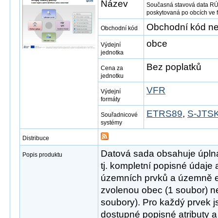
Název
Současná stavová data RÚ
poskytovaná po obcích ve
Obchodní kód ne
Obchodní kód
obce
Výdejní
jednotka
Bez poplatků
Cena za
jednotku
VFR
Výdejní
formáty
ETRS89
,
S-JTSK
Souřadnicové
systémy
Distribuce
Datová sada obsahuje úpln
Popis produktu
tj. kompletní popisné údaje
územních prvků a územně e
zvolenou obec (1 soubor) ne
soubory). Pro každý prvek 
dostupné popisné atributy a