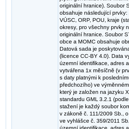
originální hranice). Soubor
obsahuje následující prvky: 
VÚSC, ORP, POU, kraje (sta
okresy, pro všechny prvky n
originální hranice. Soubo
obce a MOMC obsahuje obrá
Datová sada je poskytována
(licence CC-BY 4.0). Data 
územní identifikace, adres a
vytvářena 1x měsíčně (v pr
s daty platnými k poslední
předchozího) ve výměnném
který je založen na jazyku
standardu GML 3.2.1 (podle
stažení je každý soubor ko
v zákoně č. 111/2009 Sb., o
ve vyhlášce č. 359/2011 Sb.
územní identifikace, adres a