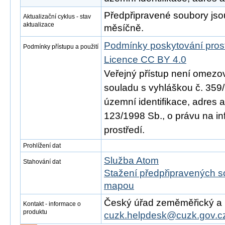
Předpřipravené soubory js
Aktualizační cyklus - stav
aktualizace
měsíčně.
Podmínky poskytování pros
Podmínky přístupu a použití
Licence CC BY 4.0
Veřejný přístup není omezo
souladu s vyhláškou č. 359/
územní identifikace, adres 
123/1998 Sb., o právu na in
prostředí.
Prohlížení dat
Služba Atom
Stahování dat
Stažení předpřipravených s
mapou
Český úřad zeměměřický a ka
Kontakt - informace o
produktu
cuzk.helpdesk@cuzk.gov.c