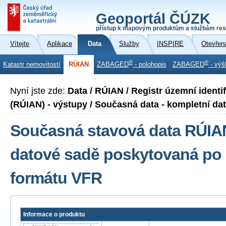
Geoportál ČÚZK
přístup k mapovým produktům a službám res
Vítejte
Aplikace
Data
Služby
INSPIRE
Otevřen
®
®
Katastr nemovitostí
RÚIAN
ZABAGED
- polohopis
ZABAGED
- výš
Nyní jste zde:
Data / RÚIAN / Registr územní identi
(RÚIAN) - výstupy / Současná data - kompletní dato
Současná stavová data RÚIA
datové sadě poskytovaná po 
formátu VFR
Informace o produktu