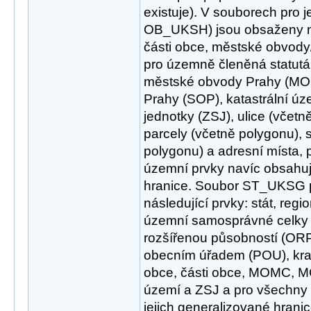
existuje). V souborech pro 
OB_UKSH) jsou obsaženy ná
části obce, městské obvod
pro územně členěná statutá
městské obvody Prahy (MOP
Prahy (SOP), katastrální úze
jednotky (ZSJ), ulice (včetně
parcely (včetně polygonu), 
polygonu) a adresní místa,
územní prvky navíc obsahuje 
hranice. Soubor ST_UKSG p
následující prvky: stát, regi
územní samosprávné celky
rozšířenou působností (OR
obecním úřadem (POU), kraj
obce, části obce, MOMC, MO
území a ZSJ a pro všechny 
jejich generalizované hranic