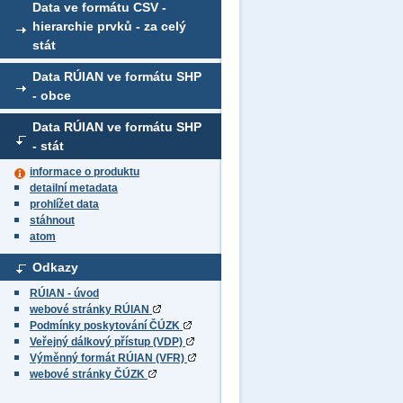
Data ve formátu CSV -
hierarchie prvků - za celý
stát
Data RÚIAN ve formátu SHP
- obce
Data RÚIAN ve formátu SHP
- stát
informace o produktu
detailní metadata
prohlížet data
stáhnout
atom
Odkazy
RÚIAN - úvod
webové stránky RÚIAN
Podmínky poskytování ČÚZK
Veřejný dálkový přístup (VDP)
Výměnný formát RÚIAN (VFR)
webové stránky ČÚZK