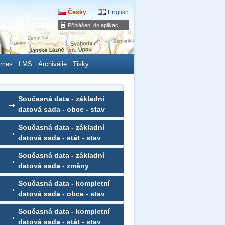
Česky
English
Přihlášení do aplikací
ames
LMS
Archiválie
Tisky
Současná data - základní
datová sada - obce - stav
Současná data - základní
datová sada - stát - stav
Současná data - základní
datová sada - změny
Současná data - kompletní
datová sada - obce - stav
Současná data - kompletní
datová sada - stát - stav