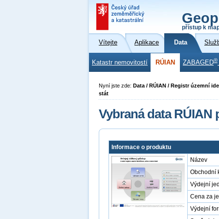
Geop
přístup k ma
Vítejte
Aplikace
Data
Služ
®
Katastr nemovitostí
RÚIAN
ZABAGED
Nyní jste zde:
Data / RÚIAN / Registr územní ide
stát
Vybraná data RÚIAN p
Informace o produktu
Název
Obchodní 
Výdejní je
Cena za j
Výdejní fo