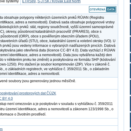
ové systémy
ETRS89
,
S-JTSK / Krovak East North
da obsahuje polygony některých územních prvků RÚIAN (Registru
ntifikace, adres a nemovitostí). Datová sada obsahuje polygonové vrstvy
ásledujících prvků: stát, regiony soudržnosti, vyšší územní samosprávné
C), okresy, působnost katastrálních pracovišť (PRARES), obce s
u působností (ORP), obce s pověřeným obecním úřadem (POU),
stavebních úřadů (STU), obce, katastrální území a volební okrsky (VO). U
ch prvků jsou vedeny informace o vybraných nadřazených prvcích. Datová
skytována jako otevřená data (licence CC-BY 4.0). Data vychází z RÚIAN
územní identifikace, adres a nemovitostí). Data jsou vytvářena každý den
lo v některém prvku ke změně) a poskytována ve formátu SHP (kódování
ows-1250). Pro stažení je soubor komprimován (ZIP). Více v zákoně č.
b., o základních registrech, ve vyhlášce č. 359/2011 Sb., o základním
emní identifikace, adres a nemovitostí.
avené soubory jsou generovány jednou měsíčně.
poskytování prostorových dat ČÚZK
C BY 4.0
ístup není omezován a je poskytován v souladu s vyhláškou č. 359/2011
istru územní identifikace, adres a nemovitostí a zákonem 123/1998 Sb., o
nformace o životním prostředí.
om