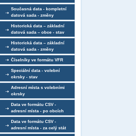
Současná data - kompletní
datová sada - změny
Historická data – základní
datová sada – obce - stav
Historická data – základní
datová sada - změny
Číselníky ve formátu VFR
Speciální data - volební
okrsky - stav
Adresní místa s volebními
okrsky
Data ve formátu CSV -
adresní místa - po obcích
Data ve formátu CSV -
adresní místa - za celý stát