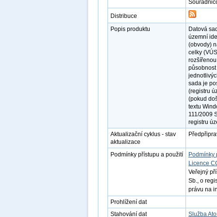
Souřadnic
Distribuce
Popis produktu
Datová sa
územní ide
(obvody) n
celky (VÚS
rozšířeno
působnost 
jednotlivý
sada je po
(registru 
(pokud doš
textu Wind
111/2009 S
registru úz
Aktualizační cyklus - stav
Předpřipr
aktualizace
Podmínky přístupu a použití
Podmínky 
Licence C
Veřejný př
Sb., o reg
právu na i
Prohlížení dat
Stahování dat
Služba At