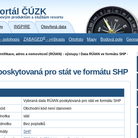
ortál ČÚZK
povým produktům a službám resortu
by
INSPIRE
Otevřená data
®
- polohopis
ZABAGED
- výškopis
Ortofoto
Mapy
Bodová pole
Geon
ntifikace, adres a nemovitostí (RÚIAN) - výstupy / Data RÚIAN ve formátu SHP -
oskytovaná pro stát ve formátu SHP
Vybraná data RÚIAN poskytovaná pro stát ve formátu SHP
kód
Obchodní kód není stanoven
dnotka
stát
ednotku
Bez poplatků
rmáty
SHP