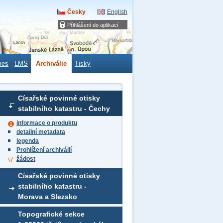
Česky
English
Přihlášení do aplikací
mes
LMS
Archiválie
Tisky
Císařské povinné otisky
stabilního katastru - Čechy
informace o produktu
detailní metadata
legenda
Prohlížení archiválií
žádost
Císařské povinné otisky
stabilního katastru -
Morava a Slezsko
Topografické sekce