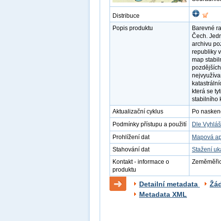
Distribuce
Popis produktu
Barevné ra
Čech. Jedn
archivu po
republiky v
map stabil
pozdějších
nejvyužíva
katastráln
která se t
stabilního 
Aktualizační cyklus
Po naskenov
Podmínky přístupu a použití
Dle Vyhláš
Prohlížení dat
Mapová ap
Stahování dat
Stažení u
Kontakt - informace o
Zeměměřick
produktu
Detailní metadata
Žá
Metadata XML