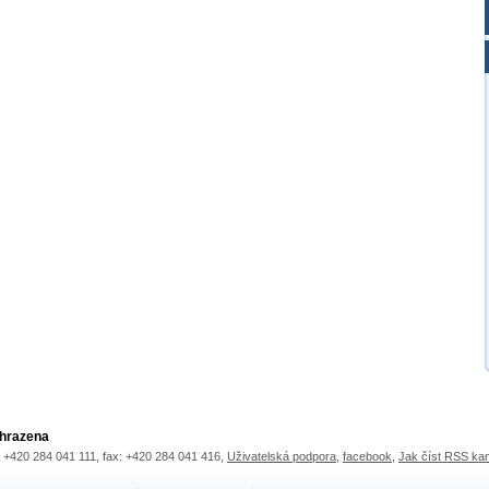
yhrazena
.: +420 284 041 111, fax: +420 284 041 416,
Uživatelská podpora
,
facebook
,
Jak číst RSS ka