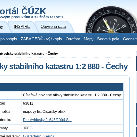
ortál ČÚZK
povým produktům a službám resortu
by
INSPIRE
Otevřená data
®
 polohopis
ZABAGED
- výškopis
Ortofoto
Mapy
Bodová pole
Geona
né otisky stabilního katastru - Čechy
ky stabilního katastru 1:2 880 - Čechy
Císařské povinné otisky stabilního katastru 1:2 880 - Čechy
kód
63811
dnotka
mapový list Císařský otisk
ednotku
Dle Vyhlášky č. 645/2004 Sb.
rmáty
JPEG
ové systémy
Gusterberg (Ferro)