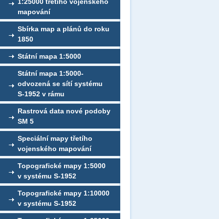
1:25000 třetího vojenského
mapování
Sbírka map a plánů do roku
1850
Státní mapa 1:5000
Státní mapa 1:5000-
odvozená se sítí systému
S-1952 v rámu
Rastrová data nové podoby
SM 5
Speciální mapy třetího
vojenského mapování
Topografické mapy 1:5000
v systému S-1952
Topografické mapy 1:10000
v systému S-1952