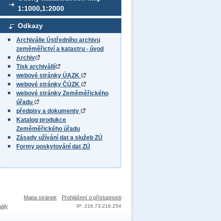
1:1000,1:2000
Odkazy
Archiválie Ústředního archivu
zeměměřictví a katastru - úvod
Archiv
Tisk archiválií
webové stránky ÚAZK
webové stránky ČÚZK
webové stránky Zeměměřického
úřadu
předpisy a dokumenty
Katalog produkce
Zeměměřického úřadu
Zásady užívání dat a služeb ZÚ
Formy poskytování dat ZÚ
Mapa stránek
Prohlášení o přístupnosti
nály
IP: 216.73.216.254