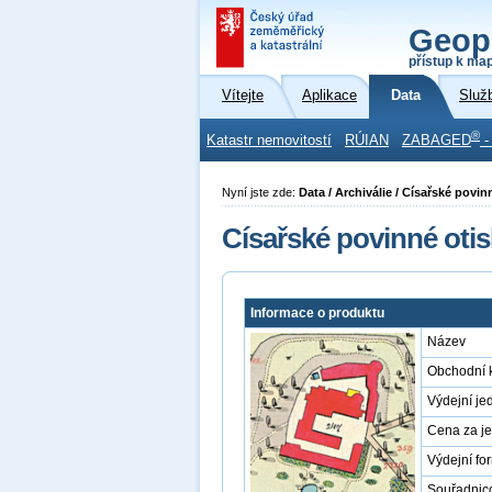
Geop
přístup k ma
Vítejte
Aplikace
Data
Služ
®
Katastr nemovitostí
RÚIAN
ZABAGED
-
Nyní jste zde:
Data / Archiválie / Císařské povin
Císařské povinné otis
Informace o produktu
Název
Obchodní 
Výdejní je
Cena za j
Výdejní fo
Souřadnic