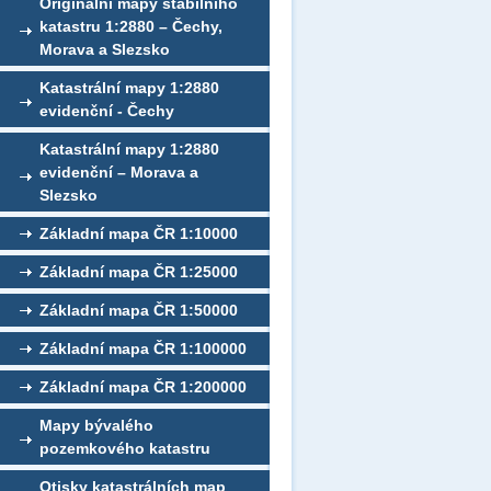
Originální mapy stabilního
katastru 1:2880 – Čechy,
Morava a Slezsko
Katastrální mapy 1:2880
evidenční - Čechy
Katastrální mapy 1:2880
evidenční – Morava a
Slezsko
Základní mapa ČR 1:10000
Základní mapa ČR 1:25000
Základní mapa ČR 1:50000
Základní mapa ČR 1:100000
Základní mapa ČR 1:200000
Mapy bývalého
pozemkového katastru
Otisky katastrálních map