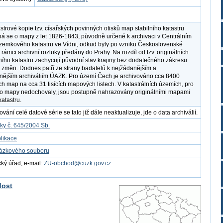
strové kopie tzv. císařských povinných otisků map stabilního katastru
á se o mapy z let 1826-1843, původně určené k archivaci v Centrálním
zemkového katastru ve Vídni, odkud byly po vzniku Československé
 rámci archivní rozluky předány do Prahy. Na rozdíl od tzv. originálních
ního katastru zachycují původní stav krajiny bez dodatečného zákresu
 změn. Dodnes patří ze strany badatelů k nejžádanějším a
nějším archiváliím ÚAZK. Pro území Čech je archivováno cca 8400
ích map na cca 31 tisících mapových listech. V katastrálních územích, pro
yto mapy nedochovaly, jsou postupně nahrazovány originálními mapami
katastru.
ání celé datové série se tato již dále neaktualizuje, jde o data archiválií.
ky č. 645/2004 Sb.
likace
kázkového souboru
ý úřad, e-mail:
ZU-obchod@cuzk.gov.cz
dost