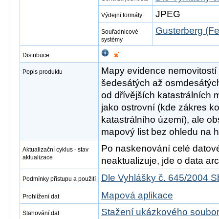
JPEG
Výdejní formáty
Gusterberg (Fe
Souřadnicové
systémy
Distribuce
Mapy evidence nemovitostí 
Popis produktu
šedesátých až osmdesátých le
od dřívějších katastrálních
jako ostrovní (kde zákres ko
katastrálního území), ale o
mapový list bez ohledu na h
Po naskenování celé datové s
Aktualizační cyklus - stav
aktualizace
neaktualizuje, jde o data arch
Dle Vyhlášky č. 645/2004 S
Podmínky přístupu a použití
Mapová aplikace
Prohlížení dat
Stažení ukázkového soubo
Stahování dat