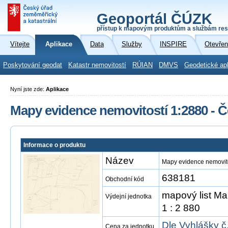
Geoportál ČÚZK
přístup k mapovým produktům a službám res
Vítejte
Aplikace
Data
Služby
INSPIRE
Otevřen
Poskytování geodat
Katastr nemovitostí
RÚIAN
DMVS
Geodetické ap
Nyní jste zde:
Aplikace
Mapy evidence nemovitostí 1:2880 - 
Informace o produktu
Název
Mapy evidence nemovito
638181
Obchodní kód
mapový list Ma
Výdejní jednotka
1 : 2 880
Dle Vyhlášky č
Cena za jednotku