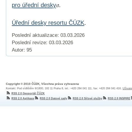
pro úřední desky
.
Úřední desky resortu ČÚZK
.
Poslední aktualizace: 03.03.2026
Poslední revize:
03.03.2026
Autor: 95
Copyright © 2010 ČÚZK, Všechna práva vyhrazena
Kontakt: Pod sídlištěm 9/1800, 182 11 Praha 8, tel.: +420 284 041 111, fax: +420 284 041 416,
Uživate
RSS 2.0 Geoportál ČÚZK
RSS 2.0 Aplikace
RSS 2.0 Datové sady
RSS 2.0 Síťové služby
RSS 2.0 INSPIRE