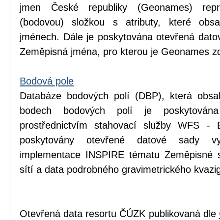
jmen České republiky (Geonames) repr
(bodovou) složkou s atributy, které obsa
jménech. Dále je poskytována otevřená dat
Zeměpisná jména, pro kterou je Geonames zd
Bodová pole
Databáze bodových polí (DBP), která obsa
bodech bodových polí je poskytován
prostřednictvím stahovací služby WFS - 
poskytovány otevřené datové sady v
implementace INSPIRE tématu Zeměpisné s
sítí a data podrobného gravimetrického kva
Otevřená data resortu ČÚZK publikovaná dle