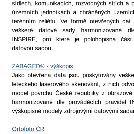
sídlech, komunikacích, rozvodných sítích a 
územních jednotkách a chráněných územích
terénním reliéfu. Ve formě otevřených dat 
veškeré datové sady harmonizované dle
INSPIRE, pro které je polohopisná čá
datovou sadou.
ZABAGED® - výškopis
Jako otevřená data jsou poskytovány vešk
leteckého laserového skenování, z nich odvoz
model povrchu České republiky z obrazové
harmonizované dle prováděcích pravidel I
výškopisné modely zdrojovými datovými sada
Ortofoto ČR