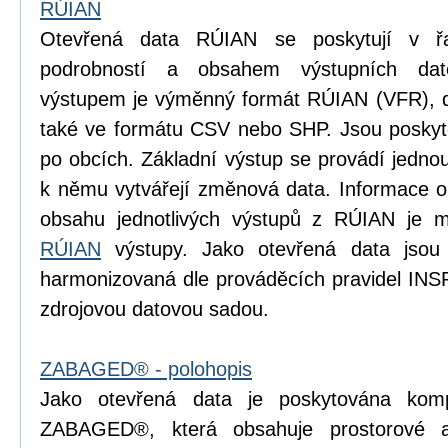
RÚIAN
Otevřená data RÚIAN se poskytují v řad
podrobností a obsahem výstupních dat
výstupem je výměnný formát RÚIAN (VFR), dí
také ve formátu CSV nebo SHP. Jsou poskyto
po obcích. Základní výstup se provádí jedn
k němu vytvářejí změnová data. Informace o p
obsahu jednotlivých výstupů z RÚIAN je m
RÚIAN
výstupy. Jako otevřená data jsou
harmonizovaná dle prováděcích pravidel INS
zdrojovou datovou sadou.
ZABAGED® - polohopis
Jako otevřená data je poskytována komp
ZABAGED®, která obsahuje prostorové 