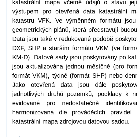
katastrální mapa včetně údajů o stavu její
výstupem pro otevřená data katastrální 
katastru VFK. Ve výměnném formátu jsou
geometrických plánů, která představují budou
Data jsou také v redukované podobě poskyt
DXF, SHP a starším formátu VKM (ve formá
KM-D). Datové sady jsou poskytovány po kat
jsou aktualizována jednou měsíčně (pro form
formát VKM), týdně (formát SHP) nebo den
Jako otevřená data jsou dále poskytová
jednotlivých druhů pozemků, podklady k n
evidované pro nedostatečně identifikov
harmonizovaná dle prováděcích pravidel
katastrální mapa zdrojovou datovou sadou.