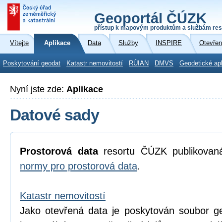
Geoportál ČÚZK
přístup k mapovým produktům a službám res
Vítejte
Aplikace
Data
Služby
INSPIRE
Otevřen
Poskytování geodat
Katastr nemovitostí
RÚIAN
DMVS
Geodetické ap
Nyní jste zde:
Aplikace
Datové sady
Prostorová data
resortu ČÚZK publikova
normy pro prostorová data
.
Katastr nemovitostí
Jako otevřená data je poskytován soubor geo