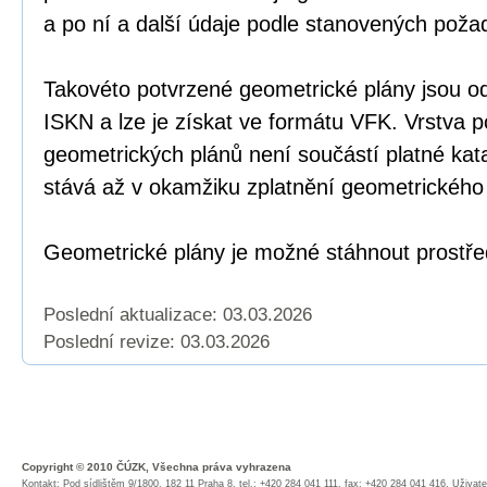
a po ní a další údaje podle stanovených poža
Takovéto potvrzené geometrické plány jsou o
ISKN a lze je získat ve formátu VFK. Vrstva 
geometrických plánů není součástí platné kat
stává až v okamžiku zplatnění geometrického
Geometrické plány je možné stáhnout prostř
Poslední aktualizace: 03.03.2026
Poslední revize:
03.03.2026
Copyright © 2010 ČÚZK, Všechna práva vyhrazena
Kontakt: Pod sídlištěm 9/1800, 182 11 Praha 8, tel.: +420 284 041 111, fax: +420 284 041 416,
Uživate