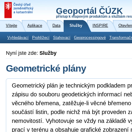
Geoportál ČÚZK
přístup k mapovým produktům a službám res
Vítejte
Aplikace
Data
Služby
INSPIRE
Otevřen
Vyhledávací
Prohlížecí
Stahovací
Geoprocessingové
Transformač
Nyní jste zde:
Služby
Geometrické plány
Geometrický plán je technickým podkladem p
zápisu do souboru geodetických informací n
věcného břemena, zatěžuje-li věcné břemeno
součástí listin, podle nichž má být proveden z
nemovitostí. Vyhotovuje se vždy na základě v
prací v terénu a obsahuje grafické zobrazení