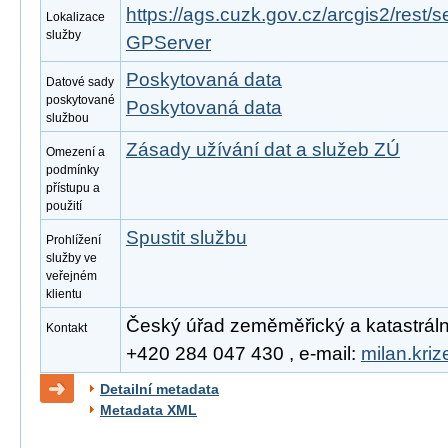
https://ags.cuzk.gov.cz/arcgis2/rest/
Lokalizace
služby
GPServer
Poskytovaná data
Datové sady
poskytované
Poskytovaná data
službou
Zásady užívání dat a služeb ZÚ
Omezení a
podmínky
přístupu a
použití
Spustit službu
Prohlížení
služby ve
veřejném
klientu
Český úřad zeměměřický a katastrální, 
Kontakt
+420 284 047 430 , e-mail:
milan.kri
Detailní metadata
Metadata XML