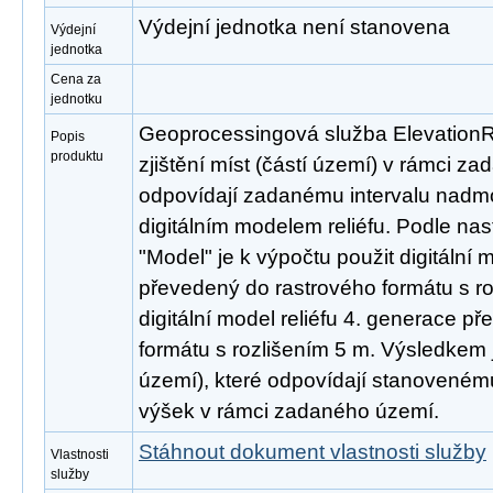
Výdejní jednotka není stanovena
Výdejní
jednotka
Cena za
jednotku
Geoprocessingová služba ElevationR
Popis
produktu
zjištění míst (částí území) v rámci z
odpovídají zadanému intervalu nadm
digitálním modelem reliéfu. Podle na
"Model" je k výpočtu použit digitální 
převedený do rastrového formátu s r
digitální model reliéfu 4. generace p
formátu s rozlišením 5 m. Výsledkem j
území), které odpovídají stanovené
výšek v rámci zadaného území.
Stáhnout dokument vlastnosti služby
Vlastnosti
služby