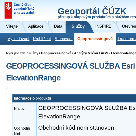
Geoportál ČÚZK
přístup k mapovým produktům a službám res
Vítejte
Aplikace
Data
Služby
INSPIRE
Otevřen
Vyhledávací
Prohlížecí
Stahovací
Geoprocessingové
Transform
Nyní jste zde:
Služby / Geoprocessingové / Analýzy terénu / AGS - ElevationRang
GEOPROCESSINGOVÁ SLUŽBA Esri A
ElevationRange
Informace o produktu
GEOPROCESSINGOVÁ SLUŽBA Esri 
Název
ElevationRange
Obchodní kód není stanoven
Obchodní
kód