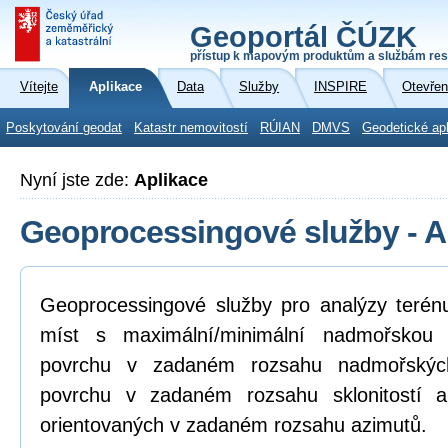
Geoportál ČÚZK
přístup k mapovým produktům a službám res
Vítejte
Aplikace
Data
Služby
INSPIRE
Otevřen
Poskytování geodat
Katastr nemovitostí
RÚIAN
DMVS
Geodetické ap
Nyní jste zde:
Aplikace
Geoprocessingové služby - A
Geoprocessingové služby pro analýzy terénu
míst s maximální/minimální nadmořskou 
povrchu v zadaném rozsahu nadmořských
povrchu v zadaném rozsahu sklonitostí a
orientovaných v zadaném rozsahu azimutů.