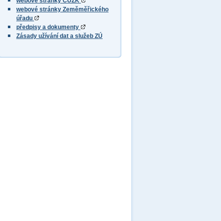
webové stránky ČÚZK
webové stránky Zeměměřického
úřadu
předpisy a dokumenty
Zásady užívání dat a služeb ZÚ