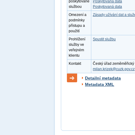
poskytované
Poskytovaná data
službou
Poskytovaná data
Omezení a
Zásady užívání dat a slu
podmínky
přístupu a
použití
Prohlížení
Spustit službu
služby ve
veřejném
klientu
Kontakt
Český úřad zeměměřický a k
milan.krizek@cuzk.gov.cz
Detailní metadata
Metadata XML