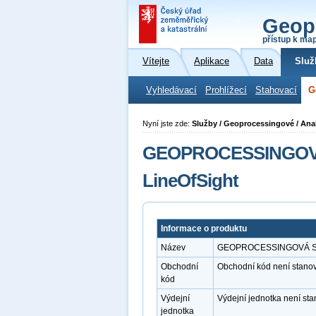
Geop
přístup k ma
Vítejte
Aplikace
Data
Služ
Vyhledávací
Prohlížecí
Stahovací
G
Nyní jste zde:
Služby / Geoprocessingové / Anal
GEOPROCESSINGOVÁ 
LineOfSight
Informace o produktu
Název
GEOPROCESSINGOVÁ SLUŽ
Obchodní
Obchodní kód není stano
kód
Výdejní
Výdejní jednotka není st
jednotka