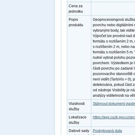
Cena za
jednotku
Popis
Geoprocessingová služba 
produktu
povrchu nebo digitálními m
vybranými body, tak vidite
Výpočet lze provést nad 
formátu s rozlišením 2 m,
s rozlišením 2 m, nebo n
formátu s rozlišením 5 m.
nutné vybrat polohu pozor
povrchem. Výsledkem je lin
části povrchu po zadané lini
pozorovacího stanoviště d
není vidět (TarIsVis = 0), 
detekována, pokud část z
od nástroje Visibility je n
analýzy viditelnosti na vět
Vlastnosti
Stáhnout dokument vlastn
služby
Lokalizace
https://ags.cuzk.gov.cz/a
služby
Datové sady
Poskytovaná data