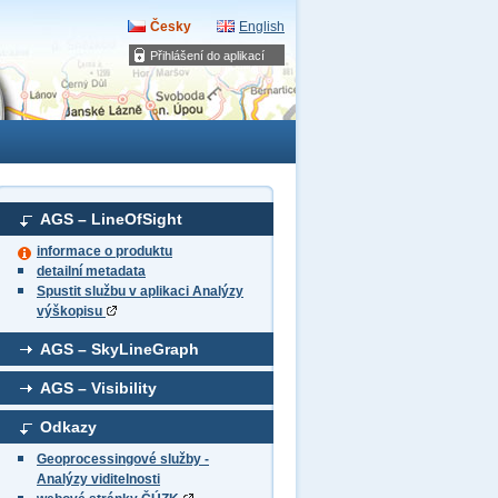
Česky
English
Přihlášení do aplikací
AGS – LineOfSight
informace o produktu
detailní metadata
Spustit službu v aplikaci Analýzy
výškopisu
AGS – SkyLineGraph
AGS – Visibility
Odkazy
Geoprocessingové služby -
Analýzy viditelnosti