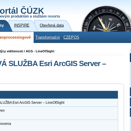
ortál ČÚZK
povým produktům a službám resortu
by
INSPIRE
Otevřená data
eoprocessingové
Transformační
CZEPOS
ýzy viditenosti / AGS - LineOfSight
SLUŽBA Esri ArcGIS Server –
BA Esri ArcGIS Server – LineOfSight
ven
anovena