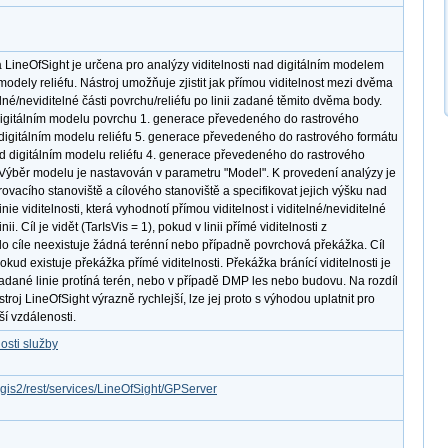
LineOfSight je určena pro analýzy viditelnosti nad digitálním modelem
odely reliéfu. Nástroj umožňuje zjistit jak přímou viditelnost mezi dvěma
lné/neviditelné části povrchu/reliéfu po linii zadané těmito dvěma body.
digitálním modelu povrchu 1. generace převedeného do rastrového
 digitálním modelu reliéfu 5. generace převedeného do rastrového formátu
ad digitálním modelu reliéfu 4. generace převedeného do rastrového
 Výběr modelu je nastavován v parametru "Model". K provedení analýzy je
ovacího stanoviště a cílového stanoviště a specifikovat jejich výšku nad
ie viditelnosti, která vyhodnotí přímou viditelnost i viditelné/neviditelné
i. Cíl je vidět (TarIsVis = 1), pokud v linii přímé viditelnosti z
o cíle neexistuje žádná terénní nebo případně povrchová překážka. Cíl
pokud existuje překážka přímé viditelnosti. Překážka bránící viditelnosti je
adané linie protíná terén, nebo v případě DMP les nebo budovu. Na rozdíl
ástroj LineOfSight výrazně rychlejší, lze jej proto s výhodou uplatnit pro
ší vzdálenosti.
osti služby
rcgis2/rest/services/LineOfSight/GPServer