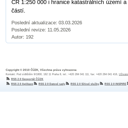
ČR 1:250 000 i hranice katastrálních území a 
částí.
Poslední aktualizace: 03.03.2026
Poslední revize:
11.05.2026
Autor: 192
Copyright © 2010 ČÚZK, Všechna práva vyhrazena
Kontakt: Pod sídlištěm 9/1800, 182 11 Praha 8, tel.: +420 284 041 111, fax: +420 284 041 416,
Uživate
RSS 2.0 Geoportál ČÚZK
RSS 2.0 Aplikace
RSS 2.0 Datové sady
RSS 2.0 Síťové služby
RSS 2.0 INSPIRE