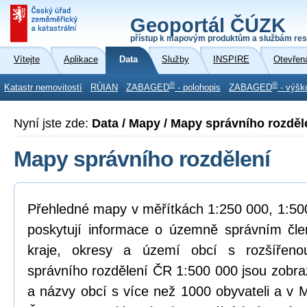
Geoportál ČÚZK
přístup k mapovým produktům a službám res
Vítejte
Aplikace
Data
Služby
INSPIRE
Otevřen
®
®
Katastr nemovitostí
RÚIAN
ZABAGED
- polohopis
ZABAGED
- výšk
Nyní jste zde:
Data / Mapy / Mapy správního rozděl
Mapy správního rozdělení
Přehledné mapy v měřítkách 1:250 000, 1:500
poskytují informace o územně správním čle
kraje, okresy a území obcí s rozšířen
správního rozdělení ČR 1:500 000 jsou zobra
a názvy obcí s více než 1000 obyvateli a v 