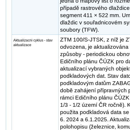
jedná o mapový list o rozm
případě rastrového dlaždice
segment 411 × 522 mm. Umís
dlaždic v souřadnicovém sys
soubory (TFW).
ZTM 100/S-JTSK, z níž je
Aktualizacni cyklus - stav
aktualizace
odvozena, je aktualizována
způsoby - periodickou obn
Edičního plánu ČÚZK pro d
aktualizací vybraných objek
podkladových dat. Stav dat
podkladovým datům ZABA
době zahájení přípravných 
rámci Edičního plánu ČÚZK
1/3 - 1/2 území ČR ročně). 
použita podkladová data se 
6. 2024 a 6.1.2025. Aktual
polohopisu (železnice, ko