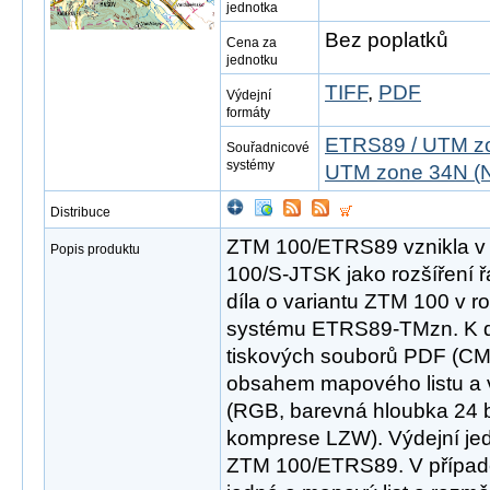
jednotka
Bez poplatků
Cena za
jednotku
TIFF
,
PDF
Výdejní
formáty
ETRS89 / UTM zo
Souřadnicové
systémy
UTM zone 34N (N
Distribuce
ZTM 100/ETRS89 vznikla v
Popis produktu
100/S-JTSK jako rozšíření 
díla o variantu ZTM 100 v 
systému ETRS89-TMzn. K di
tiskových souborů PDF (CM
obsahem mapového listu a v
(RGB, barevná hloubka 24 bit
komprese LZW). Výdejní jed
ZTM 100/ETRS89. V případ