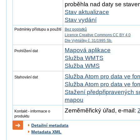
proběhla nad daty se stavem
Stav aktualizace
Stav vydání
Podmínky přístupu a použití
Bez poplatků
Licence Creative Commons CC BY 4.0
Dle Vyhlášky č. 31/1995 Sb.
Mapová aplikace
Prohlížení dat
Služba WMTS
Služba WMS
Služba Atom pro data ve f
Stahování dat
Služba Atom pro data ve fo
Stažení předpřipravených s
mapou
Zeměměřický úřad, e-mail:
Kontakt - informace o
produktu
Detailní metadata
Metadata XML