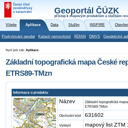
Geoportál ČÚZK
přístup k mapovým produktům a službám res
Vítejte
Aplikace
Data
Služby
INSPIRE
Otevřen
Poskytování geodat
Katastr nemovitostí
RÚIAN
DMVS
Geodetické ap
Nyní jste zde:
Aplikace
Základní topografická mapa České repu
ETRS89-TMzn
Informace o produktu
Název
Základní topografická mapa
ETRS89-TMzn
631602
Obchodní kód
mapový list ZTM
Výdejní