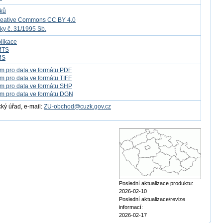
tků
reative Commons CC BY 4.0
ky č. 31/1995 Sb.
likace
MTS
MS
m pro data ve formátu PDF
m pro data ve formátu TIFF
m pro data ve formátu SHP
m pro data ve formátu DGN
ý úřad, e-mail:
ZU-obchod@cuzk.gov.cz
Poslední aktualizace produktu:
2026-02-10
Poslední aktualizace/revize
informací:
2026-02-17