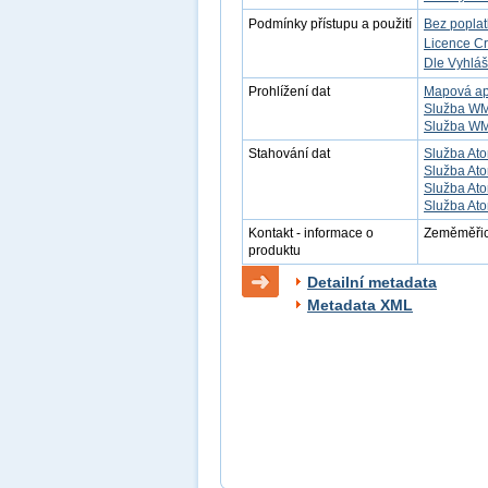
Podmínky přístupu a použití
Bez popla
Licence C
Dle Vyhláš
Prohlížení dat
Mapová ap
Služba W
Služba W
Stahování dat
Služba Ato
Služba Ato
Služba Ato
Služba Ato
Kontakt - informace o
Zeměměřick
produktu
Detailní metadata
Metadata XML