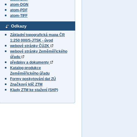
atom-DGN
atom-PDF
atom-TIFF
Odkazy
Základní topografická mapa ČR
1:250 000/S-JTSK - úvod
webové stránky ČÚZK
webové stránky Zeměměřického
úřadu
předpisy a dokumenty
Katalog produkce
Zeměměřického úřadu
Formy poskytování dat ZÚ
Značkový klíč ZTM
Klady ZTM ke stažení (SHP)