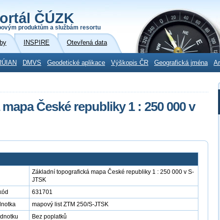
ortál ČÚZK
povým produktům a službám resortu
by
INSPIRE
Otevřená data
RÚIAN
DMVS
Geodetické aplikace
Výškopis ČR
Geografická jména
Ar
 mapa České republiky 1 : 250 000 v
Základní topografická mapa České republiky 1 : 250 000 v S-
JTSK
kód
631701
dnotka
mapový list ZTM 250/S-JTSK
ednotku
Bez poplatků