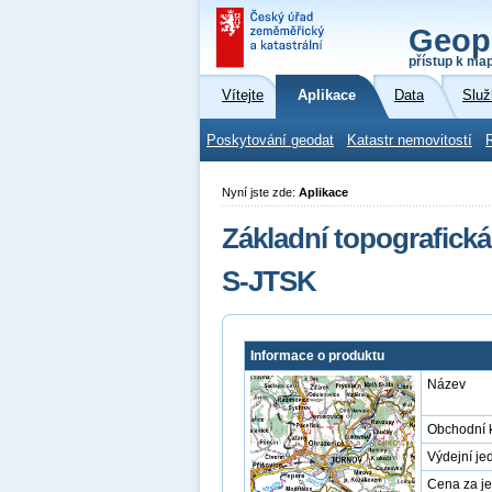
Geop
přístup k ma
Vítejte
Aplikace
Data
Služ
Poskytování geodat
Katastr nemovitostí
Nyní jste zde:
Aplikace
Základní topografická
S-JTSK
Informace o produktu
Název
Obchodní 
Výdejní je
Cena za j