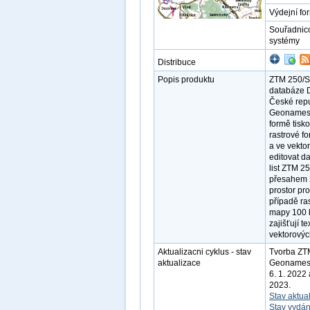
Výdejní fo
Souřadnic
systémy
Distribuce
Popis produktu
ZTM 250/S-J
databáze D
České rep
Geonames j
formě tis
rastrové f
a ve vekto
editovat d
list ZTM 2
přesahem 
prostor pr
případě ra
mapy 100 k
zajišťují t
vektorovýc
Aktualizacni cyklus - stav
Tvorba ZT
aktualizace
Geonames. 
6. 1. 2022
2023.
Stav aktua
Stav vydán