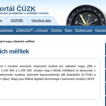
ortál ČÚZK
povým produktům a službám resortu
by
INSPIRE
Otevřená data
®
 polohopis
ZABAGED
- výškopis
Ortofoto
Mapy
Bodová pole
Geona
ladní mapy středních měřítek
ích měřítek
ormace v rozsahu seznamů mapových značek pro základní mapy (ZM) v
, 1:100 000 a 1:200 000. Soubor map v těchto měřítkách je zpracován v
adnicovém systému Jednotné trigonometrické sítě katastrální (S-JTSK) a
í (Bpv). Mapy jsou tištěné digitální technologií v barevném modelu CMYK.