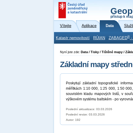
Geop
přístup k ma
Vítejte
Aplikace
Data
Služ
®
Katastr nemovitostí
RÚIAN
ZABAGED
-
Nyní jste zde:
Data / Tisky / Tištěné mapy / Zák
Základní mapy středn
Poskytují základní topografické inf
měřítkách 1:10 000, 1:25 000, 1:50 000
souvislém kladu mapových listů, v souř
výškovém systému baltském - po vyrovnán
Poslední aktualizace: 03.03.2026
Poslední revize:
03.03.2026
Autor: 192