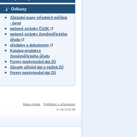
Odkazy
Základní mapy středních měřítek
- úvod
webové stránky ČÚZK
webové stránky Zeměměřického
úřadu
předpisy a dokumenty
Katalog produkce
Zeměměřického úřadu
Formy poskytování dat ZÚ
Zásady užívání dat a služeb ZÚ
Formy poskytování dat ZÚ
Mapa stránek
Prohlášení o přístupnosti
IP: 216.73.216.199