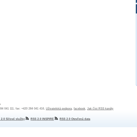
a
 284 041 111, fax: +420 284 041 416,
Uživatelská podpora
,
facebook
,
Jak číst RSS kanály
 2.0 Síťové služby
RSS 2.0 INSPIRE
RSS 2.0 Otevřená data