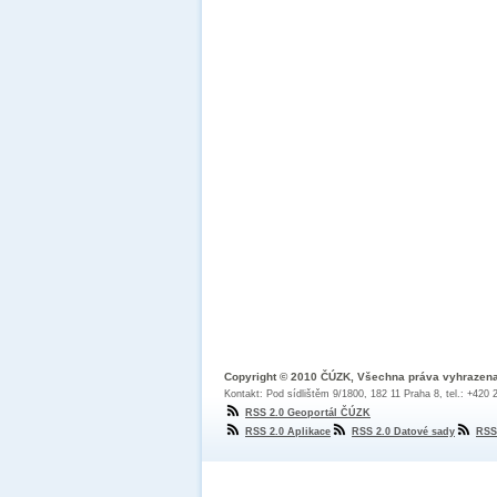
Copyright © 2010 ČÚZK, Všechna práva vyhrazen
Kontakt: Pod sídlištěm 9/1800, 182 11 Praha 8, tel.: +420
RSS 2.0 Geoportál ČÚZK
RSS 2.0 Aplikace
RSS 2.0 Datové sady
RSS