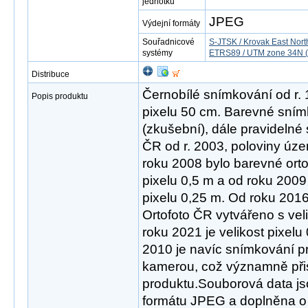
jednotku
JPEG
Výdejní formáty
Souřadnicové
S-JTSK / Krovak East Nort
systémy
ETRS89 / UTM zone 34N (
Distribuce
Černobílé snímkování od r. 
Popis produktu
pixelu 50 cm. Barevné sním
(zkušební), dále pravidelné
ČR od r. 2003, poloviny úze
roku 2008 bylo barevné ortof
pixelu 0,5 m a od roku 2009
pixelu 0,25 m. Od roku 201
Ortofoto ČR vytvářeno s veli
roku 2021 je velikost pixel
2010 je navíc snímkování pr
kamerou, což významně přis
produktu.Souborová data j
formátu JPEG a doplněna o