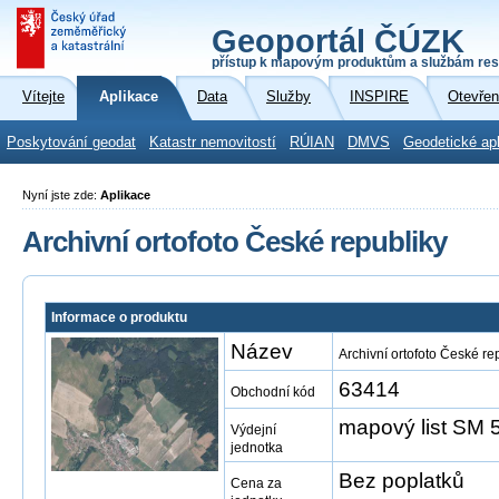
Geoportál ČÚZK
přístup k mapovým produktům a službám res
Vítejte
Aplikace
Data
Služby
INSPIRE
Otevřen
Poskytování geodat
Katastr nemovitostí
RÚIAN
DMVS
Geodetické ap
Nyní jste zde:
Aplikace
Archivní ortofoto České republiky
Informace o produktu
Název
Archivní ortofoto České re
63414
Obchodní kód
mapový list SM 5
Výdejní
jednotka
Bez poplatků
Cena za