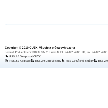
Copyright © 2010 ČÚZK, Všechna práva vyhrazena
Kontakt: Pod sídlištěm 9/1800, 182 11 Praha 8, tel.: +420 284 041 111, fax: +420 284 04
RSS 2.0 Geoportál ČÚZK
RSS 2.0 Aplikace
RSS 2.0 Datové sady
RSS 2.0 Síťové služby
RSS 2.0