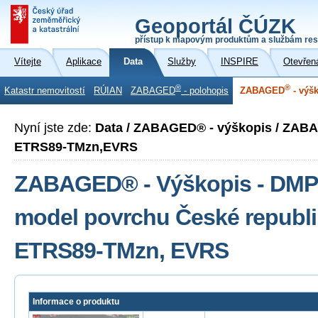
Geoportál ČÚZK
přístup k mapovým produktům a službám res
Vítejte
Aplikace
Data
Služby
INSPIRE
Otevřen
®
®
Katastr nemovitostí
RÚIAN
ZABAGED
- polohopis
ZABAGED
- výš
Nyní jste zde:
Data / ZABAGED® - výškopis / ZAB
ETRS89-TMzn,EVRS
ZABAGED® - Výškopis - DMP 1
model povrchu České republi
ETRS89-TMzn, EVRS
Informace o produktu