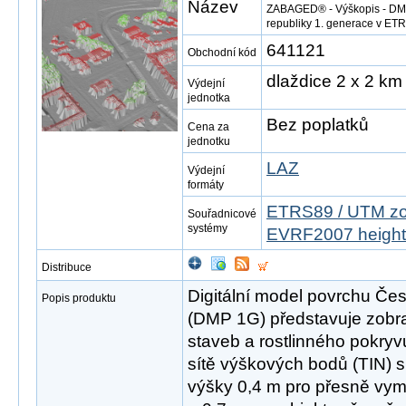
Název
ZABAGED® - Výškopis - DMP
republiky 1. generace v E
641121
Obchodní kód
dlaždice 2 x 2 km
Výdejní
jednotka
Bez poplatků
Cena za
jednotku
LAZ
Výdejní
formáty
ETRS89 / UTM zo
Souřadnicové
systémy
EVRF2007 height
Distribuce
Digitální model povrchu Čes
Popis produktu
(DMP 1G) představuje zobr
staveb a rostlinného pokryv
sítě výškových bodů (TIN) s
výšky 0,4 m pro přesně vym