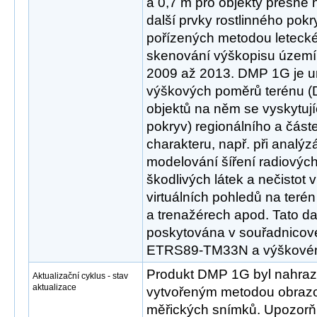
a 0,7 m pro objekty přesně 
další prvky rostlinného pokr
pořízených metodou leteck
skenování výškopisu území 
2009 až 2013. DMP 1G je u
výškových poměrů terénu (
objektů na něm se vyskytujíc
pokryv) regionálního a částe
charakteru, např. při analýzá
modelování šíření radiových
škodlivých látek a nečistot 
virtuálních pohledů na terén
a trenažérech apod. Tato da
poskytována v souřadnicov
ETRS89-TM33N a výškové
Produkt DMP 1G byl nahra
Aktualizační cyklus - stav
aktualizace
vytvořeným metodou obrazo
měřických snímků. Upozor