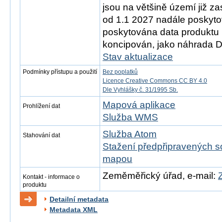
jsou na většině území již z
od 1.1 2027 nadále poskyt
poskytována data produktu 
koncipován, jako náhrada 
Stav aktualizace
Podmínky přístupu a použití
Bez poplatků
Licence Creative Commons CC BY 4.0
Dle Vyhlášky č. 31/1995 Sb.
Mapová aplikace
Prohlížení dat
Služba WMS
Služba Atom
Stahování dat
Stažení předpřipravených s
mapou
Zeměměřický úřad, e-mail:
Kontakt - informace o
produktu
Detailní metadata
Metadata XML