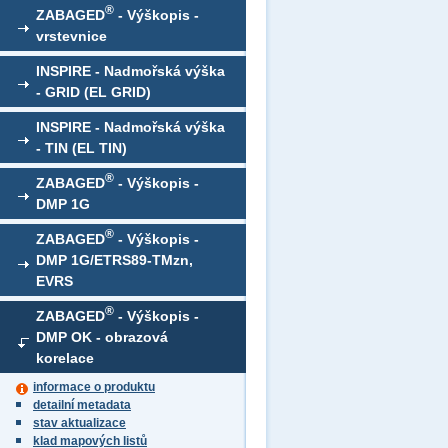
®
ZABAGED
- Výškopis -
vrstevnice
INSPIRE - Nadmořská výška
- GRID (EL GRID)
INSPIRE - Nadmořská výška
- TIN (EL TIN)
®
ZABAGED
- Výškopis -
DMP 1G
®
ZABAGED
- Výškopis -
DMP 1G/ETRS89-TMzn,
EVRS
®
ZABAGED
- Výškopis -
DMP OK - obrazová
korelace
informace o produktu
detailní metadata
stav aktualizace
klad mapových listů