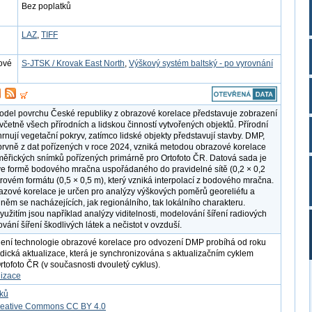
Bez poplatků
LAZ
,
TIFF
ové
S-JTSK / Krovak East North
,
Výškový systém baltský - po vyrovnání
model povrchu České republiky z obrazové korelace představuje zobrazení
včetně všech přírodních a lidskou činností vytvořených objektů. Přírodní
rnují vegetační pokryv, zatímco lidské objekty představují stavby. DMP,
prvně z dat pořízených v roce 2024, vzniká metodou obrazové korelace
měřických snímků pořízených primárně pro Ortofoto ČR. Datová sada je
e formě bodového mračna uspořádaného do pravidelné sítě (0,2 × 0,2
strovém formátu (0,5 × 0,5 m), který vzniká interpolací z bodového mračna.
zové korelace je určen pro analýzy výškových poměrů georeliéfu a
 něm se nacházejících, jak regionálního, tak lokálního charakteru.
yužitím jsou například analýzy viditelnosti, modelování šíření radiových
vání šíření škodlivých látek a nečistot v ovzduší.
ení technologie obrazové korelace pro odvození DMP probíhá od roku
dická aktualizace, která je synchronizována s aktualizačním cyklem
rtofoto ČR (v současnosti dvouletý cyklus).
lizace
tků
reative Commons CC BY 4.0