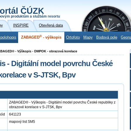
ortál ČÚZK
povým produktům a službám resortu
by
INSPIRE
Otevřená data
®
 polohopis
ZABAGED
- výškopis
Ortofoto
Mapy
Bodová pole
Geon
ABAGED® - Výškopis - DMPOK - obrazová korelace
 - Digitální model povrchu České
 korelace v S-JTSK, Bpv
ZABAGED® - Výškopis - Digitální model povrchu České republiky z
obrazové korelace v S-JTSK, Bpv
kód
641123
mapový list SM5