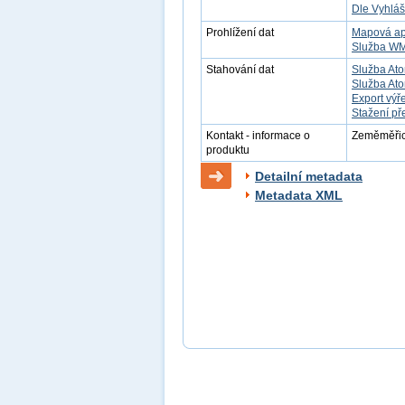
Dle Vyhláš
Prohlížení dat
Mapová ap
Služba W
Stahování dat
Služba Ato
Služba Ato
Export výř
Stažení př
Kontakt - informace o
Zeměměřick
produktu
Detailní metadata
Metadata XML