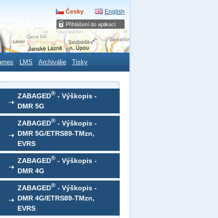
Česky
English
Přihlášení do aplikací
ames
LMS
Archiválie
Tisky
®
ZABAGED
- Výškopis -
DMR 5G
®
ZABAGED
- Výškopis -
DMR 5G/ETRS89-TMzn,
EVRS
®
ZABAGED
- Výškopis -
DMR 4G
®
ZABAGED
- Výškopis -
DMR 4G/ETRS89-TMzn,
EVRS