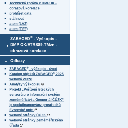
Technická zpráva k DMPOK -
obrazová korelace
prohlížet data
stáhnout
atom (LAZ)
atom (TIFF)
®
ZABAGED
- Výškopis -
DMP OK/ETRS89-TMzn -
obrazová korelace
Odkazy
®
ZABAGED
- výškopis - úvod
®
Katalog objektů ZABAGED
2025
webová verze
Analýzy výškopisu
Projekt „Pořízení leteckých
senzorů pro informační systém
zeměměřictví a Geoportál ČÚZK“
je spolufinancovánz prostředků
Evropské unie
webové stránky ČÚZK
webové stránky Zeměměřického
úřadu