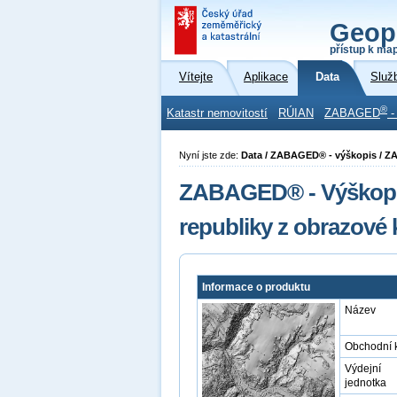
Geop
přístup k ma
Vítejte
Aplikace
Data
Služ
®
Katastr nemovitostí
RÚIAN
ZABAGED
-
Nyní jste zde:
Data / ZABAGED® - výškopis / Z
ZABAGED® - Výškopis
republiky z obrazové
Informace o produktu
Název
Obchodní 
Výdejní
jednotka