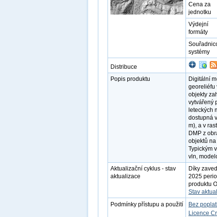
Cena za
jednotku
Výdejní
formáty
Souřadnic
systémy
Distribuce
Popis produktu
Digitální 
georeliéfu 
objekty zah
vytvářený 
leteckých 
dostupná v
m), a v ra
DMP z obra
objektů na
Typickým v
vln, modelo
Aktualizační cyklus - stav
Díky zaved
aktualizace
2025 perio
produktu O
Stav aktua
Podmínky přístupu a použití
Bez popla
Licence C