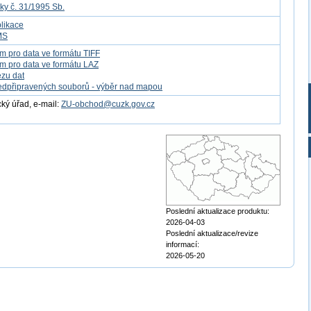
ky č. 31/1995 Sb.
likace
MS
m pro data ve formátu TIFF
m pro data ve formátu LAZ
ezu dat
edpřipravených souborů - výběr nad mapou
ý úřad, e-mail:
ZU-obchod@cuzk.gov.cz
Poslední aktualizace produktu:
2026-04-03
Poslední aktualizace/revize
informací:
2026-05-20