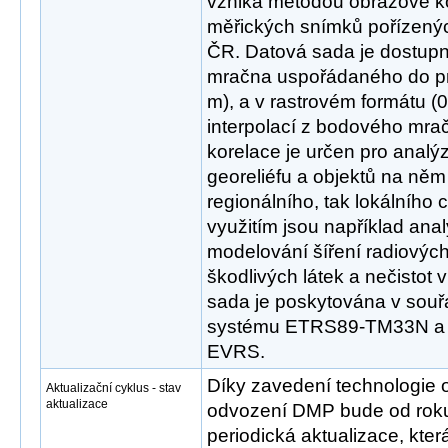
vzniká metodou obrazové ko
měřických snímků pořízenýc
ČR. Datová sada je dostup
mračna uspořádaného do pra
m), a v rastrovém formátu (0
interpolací z bodového mr
korelace je určen pro anal
georeliéfu a objektů na něm
regionálního, tak lokálního
využitím jsou například analý
modelování šíření radiových
škodlivých látek a nečistot 
sada je poskytována v sou
systému ETRS89-TM33N a
EVRS.
Díky zavedení technologie 
Aktualizační cyklus - stav
aktualizace
odvození DMP bude od roku
periodická aktualizace, kt