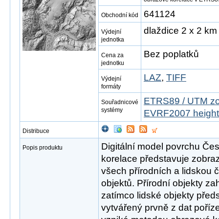
641124
Obchodní kód
dlaždice 2 x 2 km
Výdejní
jednotka
Bez poplatků
Cena za
jednotku
LAZ
,
TIFF
Výdejní
formáty
ETRS89 / UTM zo
Souřadnicové
systémy
EVRF2007 height
Distribuce
Digitální model povrchu Če
Popis produktu
korelace představuje zobraz
všech přírodních a lidskou 
objektů. Přírodní objekty za
zatímco lidské objekty před
vytvářený prvně z dat poříz