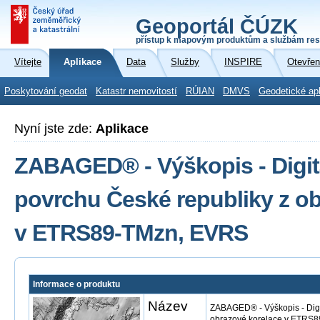
Geoportál ČÚZK
přístup k mapovým produktům a službám res
Vítejte
Aplikace
Data
Služby
INSPIRE
Otevřen
Poskytování geodat
Katastr nemovitostí
RÚIAN
DMVS
Geodetické ap
Nyní jste zde:
Aplikace
ZABAGED® - Výškopis - Digit
povrchu České republiky z o
v ETRS89-TMzn, EVRS
Informace o produktu
Název
ZABAGED® - Výškopis - Digi
obrazové korelace v ETRS